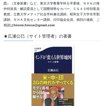
図』（文春新書）など。東京大学教養学科を卒業後、ＮＨＫの海
外特派員・解説委員として国際情勢をカバー。ＣＳＡＳ特別客員
教授。立教大学メディア社会学科兼任講師。昭和女子大学非常勤
講師。ＮＨＫ文化センター講師。日印協会会員。個別の連絡、ご
相談は
hiromi.hirose@gmail.com
★広瀬公巳（サイト管理者）の著書