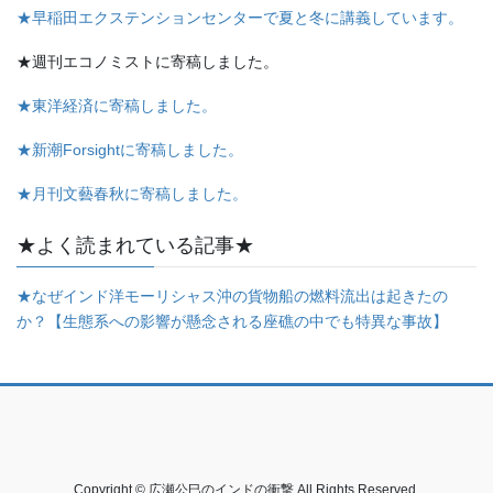
★早稲田エクステンションセンターで夏と冬に講義しています。
★週刊エコノミストに寄稿しました。
★東洋経済に寄稿しました。
★新潮Forsightに寄稿しました。
★月刊文藝春秋に寄稿しました。
★よく読まれている記事★
★なぜインド洋モーリシャス沖の貨物船の燃料流出は起きたの
か？【生態系への影響が懸念される座礁の中でも特異な事故】
Copyright © 広瀬公巳のインドの衝撃 All Rights Reserved.