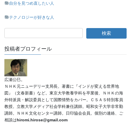
自分を見つめ直したい人
テクノロジーが好きな人
投稿者プロフィール
広瀬公巳。
ＮＨＫ元ニューデリー支局長。著書に『インドが変える世界地
図』（文春新書）など。東京大学教養学科を卒業後、ＮＨＫの海
外特派員・解説委員として国際情勢をカバー。ＣＳＡＳ特別客員
教授。立教大学メディア社会学科兼任講師。昭和女子大学非常勤
講師。ＮＨＫ文化センター講師。日印協会会員。個別の連絡、ご
相談は
hiromi.hirose@gmail.com