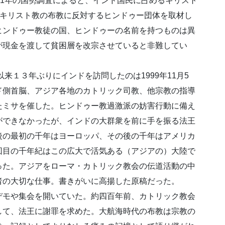
11年の国勢調査によると、インド国民に占めるキリスト
時、キリスト教の布教に反対するヒンドゥー団体を取材し
ヒンドゥー教徒の国、ヒンドゥーの名前を持つものは異
が現金を渡して貧困層を改宗させていると非難してい
来１３年ぶりにインドを訪問したのは1999年11月5
ド側首脳、アジア各地のカトリック司教、他宗教の指導
たミサを催した。ヒンドゥー教過激派の妨害行動に備え
ができなかったが、インドの大群衆を前に手を振る法王
後の最初の千年はヨーロッパ、その後の千年はアメリカ
回目の千年紀はこの広大で活気ある（アジアの）大陸で
った。アジアをローマ・カトリック教会の伝道活動の中
者の大切な仕事。書きがいに高揚した原稿だった。
モや集会を開いていた。約四百年前、カトリック教会
して、法王に謝罪を求めた。大航海時代の布教は宗教の