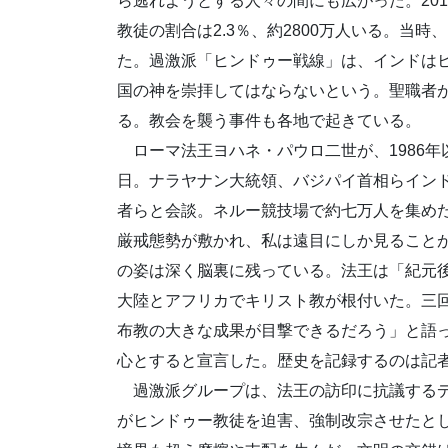
ら逃れようとする人々の間にも広がった。20
教徒の割合は2.3％、約2800万人いる。当
た。過激派「ヒンドゥー戦線」は、インドは
国の神を崇拝してはならないという。聖職者
る。教会を襲う事件も各地で起きている。
ローマ法王ヨハネ・パウロ二世が、1986年以
日。ナラヤナン大統領、バジパイ首相らイン
者らと会談。ネルー競技場で約七万人を集め
厳戒態勢が敷かれ、私は遠目にしか見ること
の姿は深く脳裏に残っている。法王は「紀元
大陸とアフリカでキリスト教が根付いた。三
布教の大きな成果が目撃できるだろう」と語
心とすると宣言した。歴史を記録するのは記
過激派グループは、法王の訪印に抗議するデ
がヒンドゥー教徒を迫害、強制改宗させたと