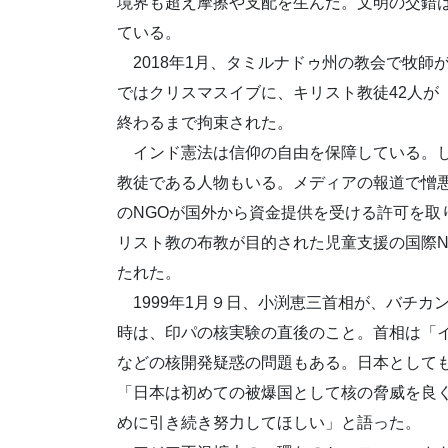
境界も超え摩擦や支配を生んだ。文明の交錯
ている。
2018年1月、タミルナドゥ州の教会で牧師
ではクリスマスイブに、キリスト教徒42人が
終わるまで拘束された。
インド憲法は信仰の自由を保障している。し
教徒である人物もいる。メディアの報道で憎悪
のNGOが国外から資金提供を受ける許可を取
リスト教の布教が目的された児童支援の国際N
たれた。
1999年1月９日、小渕恵三首相が、バチカ
時は、印パの核実験の直後のこと。首相は「
などの核開発疑惑の問題もある。日本として
「日本は初めての被爆国として核の脅威を良
めに引き続き努力してほしい」と語った。