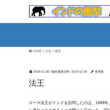
コ
ナ
ン
ビ
テ
ゲ
ン
ー
ツ
シ
へ
ョ
ス
ン
キ
に
ッ
移
HOME
文化
法王
プ
動
2019-11-30
/ 最終更新日時 :
2019-11-30
管理者
法王
ローマ法王がインドを訪問したのは、1999