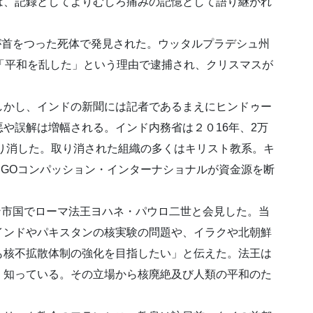
は、記録としてよりむしろ痛みの記憶として語り継がれ
が首をつった死体で発見された。ウッタルプラデシュ州
「平和を乱した」という理由で逮捕され、クリスマスが
かし、インドの新聞には記者であるまえにヒンドゥー
や誤解は増幅される。インド内務省は２０16年、2万
り消した。取り消された組織の多くはキリスト教系。キ
GOコンパッション・インターナショナルが資金源を断
ン市国でローマ法王ヨハネ・パウロ二世と会見した。当
インドやパキスタンの核実験の問題や、イラクや北朝鮮
も核不拡散体制の強化を目指したい」と伝えた。法王は
く知っている。その立場から核廃絶及び人類の平和のた