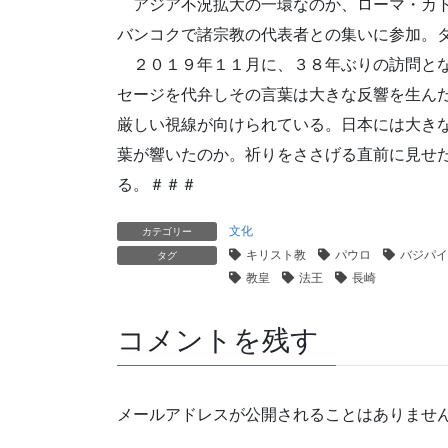
アジア不況拡大の一環なのか、ローマ・カト
バンコクで諸宗教の代表者との集いに参加。
２０１９年１１月に、３８年ぶりの訪問とな
セージを代弁しその言葉は大きな反響を生ん
厳しい視線が向けられている。日本には大き
葉が響いたのか。祈りをささげる直前に見せ
る。＃＃＃
文化
カテゴリー
キリスト教
パウロ
バジパイ
タグ
教皇
法王
長崎
コメントを残す
メールアドレスが公開されることはありませ