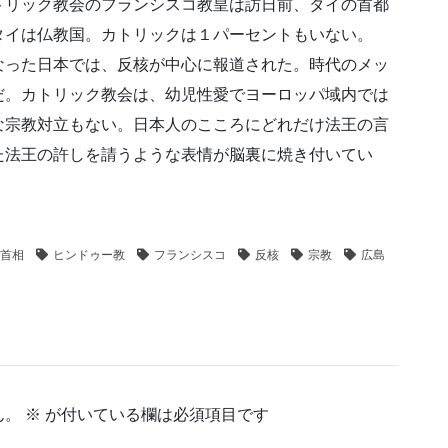
リック教会のフランシスコ教皇は訪日前、タイの首都
タイは仏教国。カトリックは１パーセントもいない。
った日本では、反核が中心に報道された。時代のメッ
だ。カトリック教会は、幼児性愛でヨーロッパ域内では
な宗教対立もない。日本人のこころにどれだけ法王の言
た法王の許しを請うような表情が脳裏に焼き付いてい
首相
ヒンドゥー教
フランシスコ
反核
宗教
広島
ん。
※
が付いている欄は必須項目です