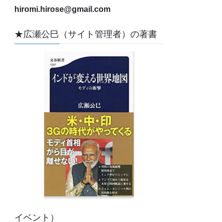
hiromi.hirose@gmail.com
★広瀬公巳（サイト管理者）の著書
イベント）