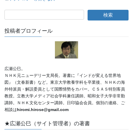
投稿者プロフィール
広瀬公巳。
ＮＨＫ元ニューデリー支局長。著書に『インドが変える世界地
図』（文春新書）など。東京大学教養学科を卒業後、ＮＨＫの海
外特派員・解説委員として国際情勢をカバー。ＣＳＡＳ特別客員
教授。立教大学メディア社会学科兼任講師。昭和女子大学非常勤
講師。ＮＨＫ文化センター講師。日印協会会員。個別の連絡、ご
相談は
hiromi.hirose@gmail.com
★広瀬公巳（サイト管理者）の著書