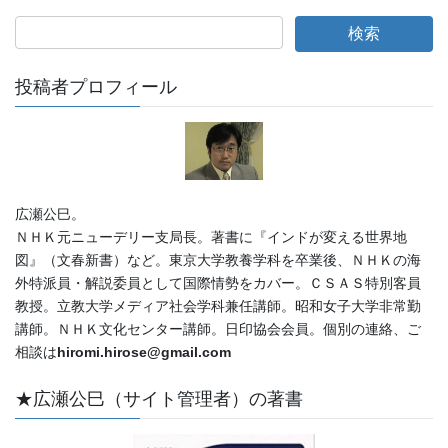
投稿者プロフィール
広瀬公巳。
ＮＨＫ元ニューデリー支局長。著書に『インドが変える世界地
図』（文春新書）など。東京大学教養学科を卒業後、ＮＨＫの海
外特派員・解説委員として国際情勢をカバー。ＣＳＡＳ特別客員
教授。立教大学メディア社会学科兼任講師。昭和女子大学非常勤
講師。ＮＨＫ文化センター講師。日印協会会員。個別の連絡、ご
相談は
hiromi.hirose@gmail.com
★広瀬公巳（サイト管理者）の著書