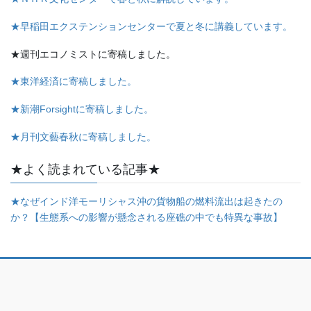
★早稲田エクステンションセンターで夏と冬に講義しています。
★週刊エコノミストに寄稿しました。
★東洋経済に寄稿しました。
★新潮Forsightに寄稿しました。
★月刊文藝春秋に寄稿しました。
★よく読まれている記事★
★なぜインド洋モーリシャス沖の貨物船の燃料流出は起きたの
か？【生態系への影響が懸念される座礁の中でも特異な事故】