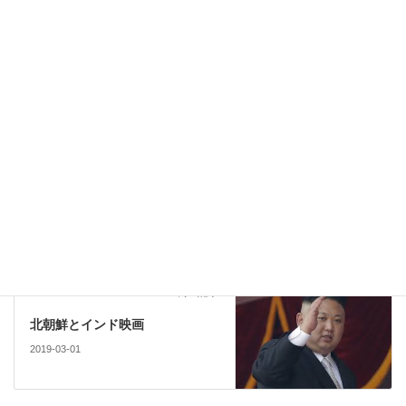
され、直ちにHuMのメンバーを集めて、より過激なジャイシュ＝
エ＝ムハンマドを誕生させた。「ジャイシュ＝エ＝ムハンマド
（JeM）は、２001年12月13日、ラシュカレトイバ（LeT）との共
同作戦でインド国会議事堂を襲撃した。＃＃＃
軍事
カテゴリー
政治
前の記事
総選挙 注目州からの現地報告
2019-02-22
文化
次の記事
北朝鮮とインド映画
2019-03-01