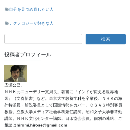
自分を見つめ直したい人
テクノロジーが好きな人
投稿者プロフィール
広瀬公巳。
ＮＨＫ元ニューデリー支局長。著書に『インドが変える世界地
図』（文春新書）など。東京大学教養学科を卒業後、ＮＨＫの海
外特派員・解説委員として国際情勢をカバー。ＣＳＡＳ特別客員
教授。立教大学メディア社会学科兼任講師。昭和女子大学非常勤
講師。ＮＨＫ文化センター講師。日印協会会員。個別の連絡、ご
相談は
hiromi.hirose@gmail.com