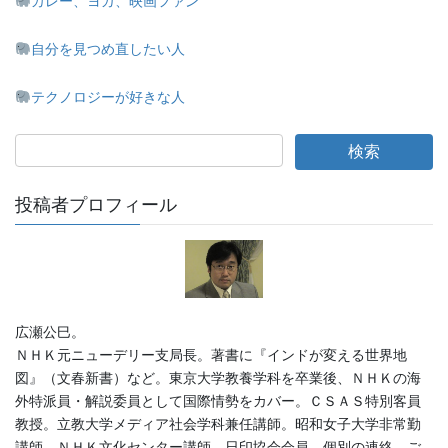
カレー、ヨガ、映画ファン
自分を見つめ直したい人
テクノロジーが好きな人
投稿者プロフィール
広瀬公巳。
ＮＨＫ元ニューデリー支局長。著書に『インドが変える世界地
図』（文春新書）など。東京大学教養学科を卒業後、ＮＨＫの海
外特派員・解説委員として国際情勢をカバー。ＣＳＡＳ特別客員
教授。立教大学メディア社会学科兼任講師。昭和女子大学非常勤
講師。ＮＨＫ文化センター講師。日印協会会員。個別の連絡、ご