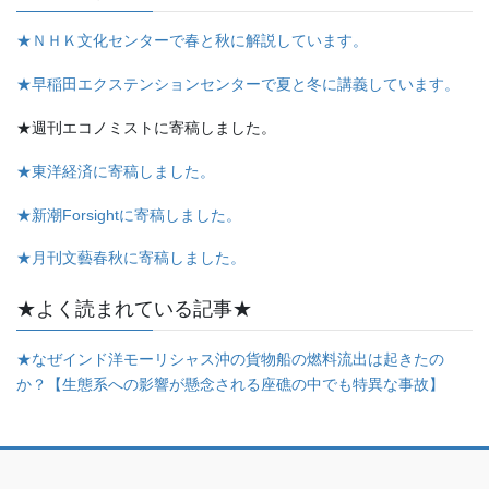
★ＮＨＫ文化センターで春と秋に解説しています。
★早稲田エクステンションセンターで夏と冬に講義しています。
★週刊エコノミストに寄稿しました。
★東洋経済に寄稿しました。
★新潮Forsightに寄稿しました。
★月刊文藝春秋に寄稿しました。
★よく読まれている記事★
★なぜインド洋モーリシャス沖の貨物船の燃料流出は起きたの
か？【生態系への影響が懸念される座礁の中でも特異な事故】