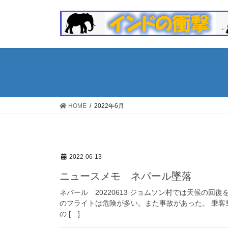
コ
ナ
ン
ビ
テ
ゲ
ン
ー
ツ
シ
へ
ョ
ス
ン
キ
に
ッ
移
HOME
2022年6月
プ
動
2022-06-13
ニュースメモ ネパール墜落
ネパール 20220613 ジョムソン村では天候の
のフライトは危険が多い。また事故があった。 乗客
の […]