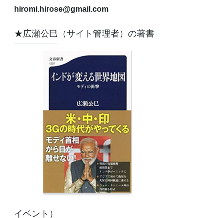
hiromi.hirose@gmail.com
★広瀬公巳（サイト管理者）の著書
イベント）