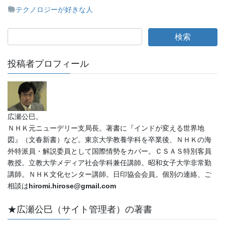
テクノロジーが好きな人
投稿者プロフィール
広瀬公巳。
ＮＨＫ元ニューデリー支局長。著書に『インドが変える世界地
図』（文春新書）など。東京大学教養学科を卒業後、ＮＨＫの海
外特派員・解説委員として国際情勢をカバー。ＣＳＡＳ特別客員
教授。立教大学メディア社会学科兼任講師。昭和女子大学非常勤
講師。ＮＨＫ文化センター講師。日印協会会員。個別の連絡、ご
相談は
hiromi.hirose@gmail.com
★広瀬公巳（サイト管理者）の著書