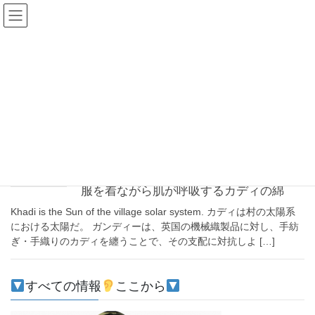
コ
ナ
ン
ビ
テ
ゲ
ン
ー
カディ―
ツ
シ
へ
ョ
ス
ン
HOME
カディ―
キ
に
ッ
移
プ
動
2021-03-26
注目
服を着ながら肌が呼吸するカディの綿
Khadi is the Sun of the village solar system. カディは村の太陽系
における太陽だ。 ガンディーは、英国の機械織製品に対し、手紡
ぎ・手織りのカディを纏うことで、その支配に対抗しよ […]
すべての情報
ここから