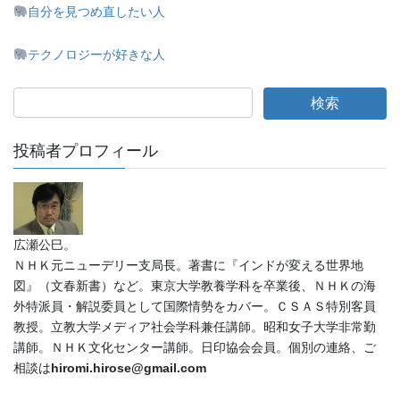
自分を見つめ直したい人
テクノロジーが好きな人
投稿者プロフィール
広瀬公巳。
ＮＨＫ元ニューデリー支局長。著書に『インドが変える世界地
図』（文春新書）など。東京大学教養学科を卒業後、ＮＨＫの海
外特派員・解説委員として国際情勢をカバー。ＣＳＡＳ特別客員
教授。立教大学メディア社会学科兼任講師。昭和女子大学非常勤
講師。ＮＨＫ文化センター講師。日印協会会員。個別の連絡、ご
相談は
hiromi.hirose@gmail.com