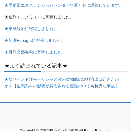
★早稲田エクステンションセンターで夏と冬に講義しています。
★週刊エコノミストに寄稿しました。
★東洋経済に寄稿しました。
★新潮Forsightに寄稿しました。
★月刊文藝春秋に寄稿しました。
★よく読まれている記事★
★なぜインド洋モーリシャス沖の貨物船の燃料流出は起きたの
か？【生態系への影響が懸念される座礁の中でも特異な事故】
Copyright © 広瀬公巳のインドの衝撃 All Rights Reserved.