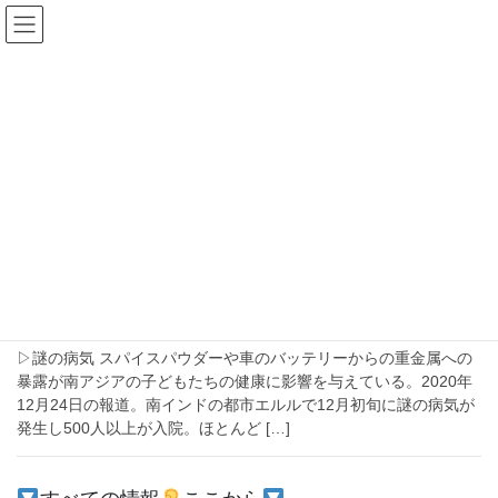
コ
ナ
ン
ビ
テ
ゲ
ン
ー
パイス
ツ
シ
へ
ョ
ス
ン
HOME
パイス
キ
に
ッ
移
プ
動
2021-01-10
注目
危険なスパイス【インドの調理用粉末が
鉛中毒のリスクをもたらす理由】
▷謎の病気 スパイスパウダーや車のバッテリーからの重金属への
暴露が南アジアの子どもたちの健康に影響を与えている。2020年
12月24日の報道。南インドの都市エルルで12月初旬に謎の病気が
発生し500人以上が入院。ほとんど […]