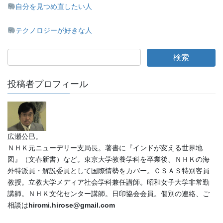
自分を見つめ直したい人
テクノロジーが好きな人
投稿者プロフィール
広瀬公巳。
ＮＨＫ元ニューデリー支局長。著書に『インドが変える世界地
図』（文春新書）など。東京大学教養学科を卒業後、ＮＨＫの海
外特派員・解説委員として国際情勢をカバー。ＣＳＡＳ特別客員
教授。立教大学メディア社会学科兼任講師。昭和女子大学非常勤
講師。ＮＨＫ文化センター講師。日印協会会員。個別の連絡、ご
相談は
hiromi.hirose@gmail.com