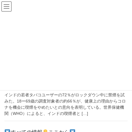
コ
ナ
ン
ビ
テ
ゲ
ン
ー
ビディー
ツ
シ
へ
ョ
ス
ン
HOME
ビディー
キ
に
ッ
移
プ
動
2020-05-14
文化
ロックダウンで禁煙、インドは電子タバ
コも禁止になったがなぜなのか
インドの若者タバコユーザーの72％がロックダウン中に禁煙を試
みた。18ー69歳の調査対象者の約66％が、健康上の理由からコロ
ナを機会に喫煙をやめたいとの意向を表明している。世界保健機
関（WHO）によると、インドの喫煙者と […]