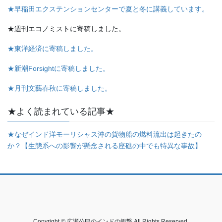
★早稲田エクステンションセンターで夏と冬に講義しています。
★週刊エコノミストに寄稿しました。
★東洋経済に寄稿しました。
★新潮Forsightに寄稿しました。
★月刊文藝春秋に寄稿しました。
★よく読まれている記事★
★なぜインド洋モーリシャス沖の貨物船の燃料流出は起きたの
か？【生態系への影響が懸念される座礁の中でも特異な事故】
Copyright © 広瀬公巳のインドの衝撃 All Rights Reserved.