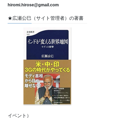
hiromi.hirose@gmail.com
★広瀬公巳（サイト管理者）の著書
イベント）