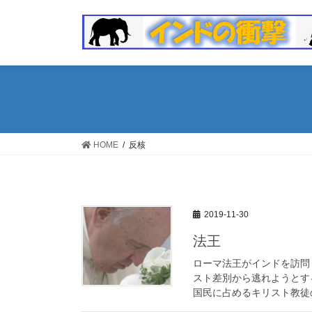
コ
ナ
ン
ビ
テ
ゲ
ン
ー
ツ
シ
へ
ョ
ス
ン
キ
に
ッ
移
HOME
反核
プ
動
2019-11-30
法王
ローマ法王がインドを訪問
スト差別から逃れようとす
国民に占めるキリスト教徒の割