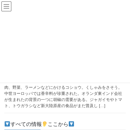
コ
ナ
ン
ビ
テ
ゲ
ン
ー
大航海
ツ
シ
へ
ョ
ス
ン
HOME
大航海
キ
に
ッ
移
プ
動
2021-01-24
注目
【スパイスのスパイス】２：胡椒
肉、野菜、ラーメンなどにかけるコショウ。くしゃみをさそう。
中世ヨーロッパでは香辛料が珍重された。オランダ東インド会社
が生まれたの背景の一つに胡椒の需要がある。ジャガイモやトマ
ト、トウガラシなど新大陸原産の食品がまだ普及し […]
すべての情報
ここから