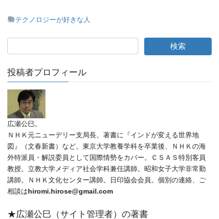
テクノロジーが好きな人
投稿者プロフィール
広瀬公巳。
ＮＨＫ元ニューデリー支局長。著書に『インドが変える世界地
図』（文春新書）など。東京大学教養学科を卒業後、ＮＨＫの海
外特派員・解説委員として国際情勢をカバー。ＣＳＡＳ特別客員
教授。立教大学メディア社会学科兼任講師。昭和女子大学非常勤
講師。ＮＨＫ文化センター講師。日印協会会員。個別の連絡、ご
相談は
hiromi.hirose@gmail.com
★広瀬公巳（サイト管理者）の著書