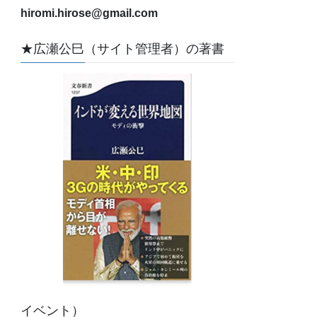
hiromi.hirose@gmail.com
★広瀬公巳（サイト管理者）の著書
イベント）