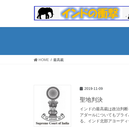
コ
ナ
ン
ビ
テ
ゲ
ン
ー
ツ
シ
へ
ョ
ス
ン
キ
に
ッ
移
HOME
最高裁
プ
動
2019-11-09
聖地判決
インドの最高裁は政治判断
アダールについてもプライ
る。インド北部アヨーディヤ