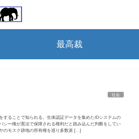
最高裁
社会
をすることで知られる。生体認証データを集めたIDシステムの
バシー権が憲法で保障される権利だと踏み込んだ判断をしてい
のモスク跡地の所有権を巡り多数派 […]