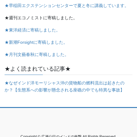
★早稲田エクステンションセンターで夏と冬に講義しています。
★週刊エコノミストに寄稿しました。
★東洋経済に寄稿しました。
★新潮Forsightに寄稿しました。
★月刊文藝春秋に寄稿しました。
★よく読まれている記事★
★なぜインド洋モーリシャス沖の貨物船の燃料流出は起きたの
か？【生態系への影響が懸念される座礁の中でも特異な事故】
Copyright © 広瀬公巳のインドの衝撃 All Rights Reserved.