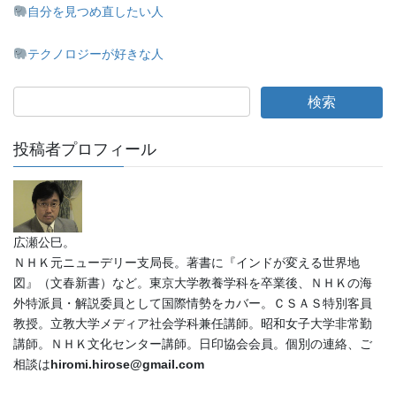
自分を見つめ直したい人
テクノロジーが好きな人
投稿者プロフィール
広瀬公巳。
ＮＨＫ元ニューデリー支局長。著書に『インドが変える世界地
図』（文春新書）など。東京大学教養学科を卒業後、ＮＨＫの海
外特派員・解説委員として国際情勢をカバー。ＣＳＡＳ特別客員
教授。立教大学メディア社会学科兼任講師。昭和女子大学非常勤
講師。ＮＨＫ文化センター講師。日印協会会員。個別の連絡、ご
相談は
hiromi.hirose@gmail.com