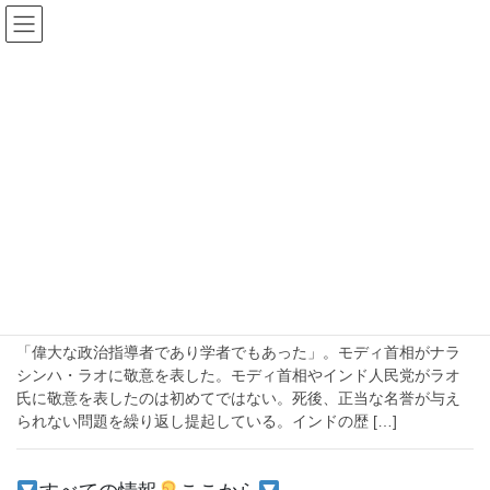
コ
ナ
ン
ビ
テ
ゲ
ン
ー
無罪
ツ
シ
へ
ョ
ス
ン
HOME
無罪
キ
に
ッ
移
プ
動
2020-06-30
政治
過去の首相に敬意を示すのは礼儀からな
のか？【ナラシンハ・ラオの再評価】
「偉大な政治指導者であり学者でもあった」。モディ首相がナラ
シンハ・ラオに敬意を表した。モディ首相やインド人民党がラオ
氏に敬意を表したのは初めてではない。死後、正当な名誉が与え
られない問題を繰り返し提起している。インドの歴 […]