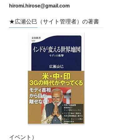
hiromi.hirose@gmail.com
★広瀬公巳（サイト管理者）の著書
イベント）