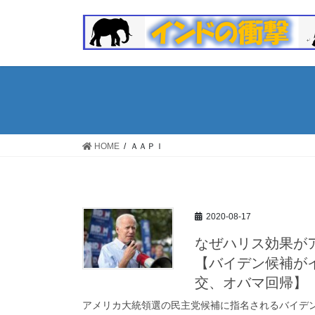
コ
ナ
ン
ビ
テ
ゲ
ン
ー
ツ
シ
へ
ョ
ス
ン
キ
に
ッ
移
HOME
ＡＡＰＩ
プ
動
2020-08-17
なぜハリス効果が
【バイデン候補が
交、オバマ回帰】
アメリカ大統領選の民主党候補に指名されるバイデ