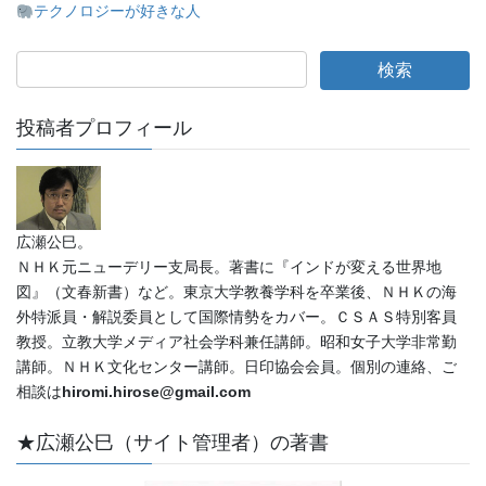
テクノロジーが好きな人
投稿者プロフィール
広瀬公巳。
ＮＨＫ元ニューデリー支局長。著書に『インドが変える世界地
図』（文春新書）など。東京大学教養学科を卒業後、ＮＨＫの海
外特派員・解説委員として国際情勢をカバー。ＣＳＡＳ特別客員
教授。立教大学メディア社会学科兼任講師。昭和女子大学非常勤
講師。ＮＨＫ文化センター講師。日印協会会員。個別の連絡、ご
相談は
hiromi.hirose@gmail.com
★広瀬公巳（サイト管理者）の著書