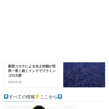
このサイトはスパムを低減するために Akismet を使っています。
コメントデータの処理方法の詳細はこちらをご覧ください
。
文化
前の記事
イルファン・カーンが演じた警
官、弁当男、パル判事の映画か
ら思い出したことをまとめてみ
ました
2020-04-30
エネルギー
次の記事
新型コロナによる全土封鎖が世
界一長く続くインドでフラミン
ゴの大群
2020-05-02
すべての情報
ここから