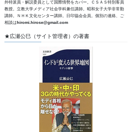
外特派員・解説委員として国際情勢をカバー。ＣＳＡＳ特別客員
教授。立教大学メディア社会学科兼任講師。昭和女子大学非常勤
講師。ＮＨＫ文化センター講師。日印協会会員。個別の連絡、ご
相談は
hiromi.hirose@gmail.com
★広瀬公巳（サイト管理者）の著書