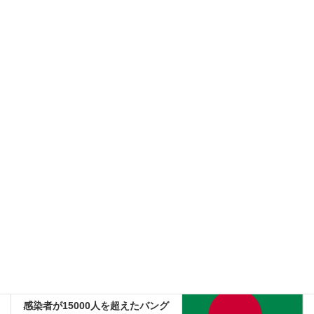
サイト
このサイトはスパムを低減するために Akismet を使っています。
コメントデータの処理方法の詳細はこちらをご覧ください
。
社会
前の記事
１２歳の出稼ぎ労働者の少女が
歩き疲れて死亡、コロナと餓死
の二重の危険がインドを襲って
いる
2020-05-10
南アジア
次の記事
感染者が15000人を超えたバング