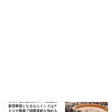
このサイトはスパムを低減するために Akismet を使っています。
コメントデータの処理方法の詳細はこちらをご覧ください
。
南アジア
前の記事
新型コロナウイルスで死者が出
ていない国のひとつが幸せの国
ブータンだが
2020-05-31
国際
次の記事
コロナ後の新秩序の中で国連の
新理事国となるならインドはＰ
ＫＯや製薬で国際貢献を強める