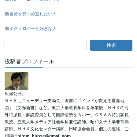
自分を見つめ直したい人
テクノロジーが好きな人
投稿者プロフィール
広瀬公巳。
ＮＨＫ元ニューデリー支局長。著書に『インドが変える世界地
図』（文春新書）など。東京大学教養学科を卒業後、ＮＨＫの海
外特派員・解説委員として国際情勢をカバー。ＣＳＡＳ特別客員
教授。立教大学メディア社会学科兼任講師。昭和女子大学非常勤
講師。ＮＨＫ文化センター講師。日印協会会員。個別の連絡、ご
相談は
hiromi.hirose@gmail.com