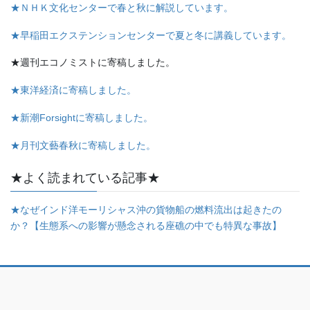
★ＮＨＫ文化センターで春と秋に解説しています。
★早稲田エクステンションセンターで夏と冬に講義しています。
★週刊エコノミストに寄稿しました。
★東洋経済に寄稿しました。
★新潮Forsightに寄稿しました。
★月刊文藝春秋に寄稿しました。
★よく読まれている記事★
★なぜインド洋モーリシャス沖の貨物船の燃料流出は起きたの
か？【生態系への影響が懸念される座礁の中でも特異な事故】