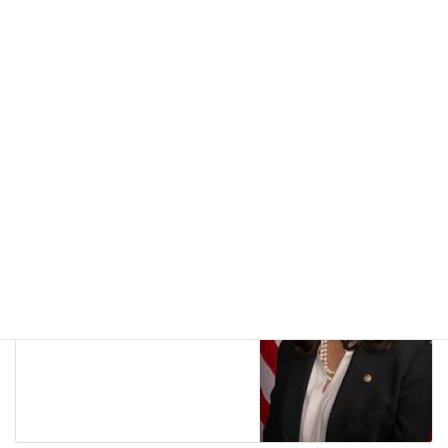
コメントデータの処理方法の詳細はこちらをご覧ください
。
注目
前の記事
もう一つの人口大国インドネシ
アでも感染拡大【インドとは関
係強化を模索】
2020-06-26
アメリカ
次の記事
インド系アメリカ人の史上初、
女性副大統領？【蓮の女性カマ
ラは神の別名】
2020-06-28