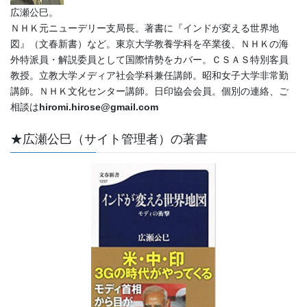
広瀬公巳。
ＮＨＫ元ニューデリー支局長。著書に『インドが変える世界地
図』（文春新書）など。東京大学教養学科を卒業後、ＮＨＫの海
外特派員・解説委員として国際情勢をカバー。ＣＳＡＳ特別客員
教授。立教大学メディア社会学科兼任講師。昭和女子大学非常勤
講師。ＮＨＫ文化センター講師。日印協会会員。個別の連絡、ご
相談は
hiromi.hirose@gmail.com
★広瀬公巳（サイト管理者）の著書