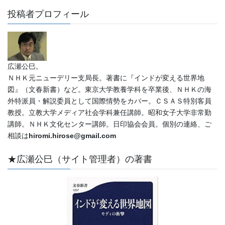
投稿者プロフィール
広瀬公巳。
ＮＨＫ元ニューデリー支局長。著書に『インドが変える世界地
図』（文春新書）など。東京大学教養学科を卒業後、ＮＨＫの海
外特派員・解説委員として国際情勢をカバー。ＣＳＡＳ特別客員
教授。立教大学メディア社会学科兼任講師。昭和女子大学非常勤
講師。ＮＨＫ文化センター講師。日印協会会員。個別の連絡、ご
相談は
hiromi.hirose@gmail.com
★広瀬公巳（サイト管理者）の著書