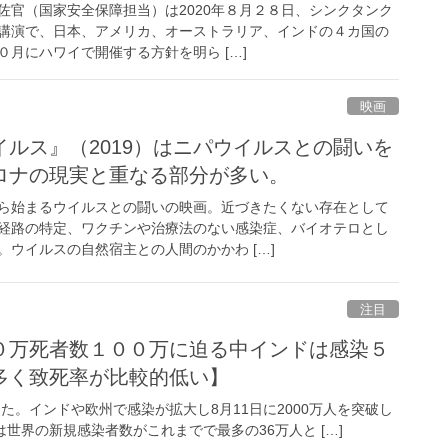
官（国家安全保障担当）は2020年８月２８日、シンクタンク
講演で、日本、アメリカ、オーストラリア、インドの４カ国の
月にハワイで開催する方針を明ら […]
映画
ルス』（2019）はニパウイルスとの闘いを
ロナの現実と重なる部分が多い。
ら始まるウイルスとの闘いの映画。近づきたくない存在として
経路の特定、ワクチンや治療法のない感染症、バイオテロとし
ウイルスの自然宿主との人間のかかわ […]
注目
０万死者数１００万に迫る中インドは感染５
多く致死率が比較的低い】
えた。インドや欧州で感染が拡大し8月11日に2000万人を突破し
は世界の新規感染者数がこれまでで最多の36万人と […]