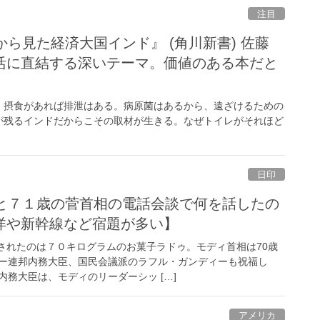
注目
ら見た経済大国インド』 (角川新書) 佐藤
活に直結する深いテーマ。価値のある本だと
。摂食があれば排泄はある。病原菌はあるから、遠ざけるための
が残るインドだからこその取材が生きる。なぜトイレがそれほど
日印
相と７１歳の菅首相の電話会談で何を話したの
洋や新幹線など宿題が多い】
意されたのは７０キログラムのお菓子ラドゥ。モディ首相は70歳
ー連邦内務大臣、国民会議派のラフル・ガンディーも祝福し
務大臣は、モディのリーダーシッ […]
アメリカ