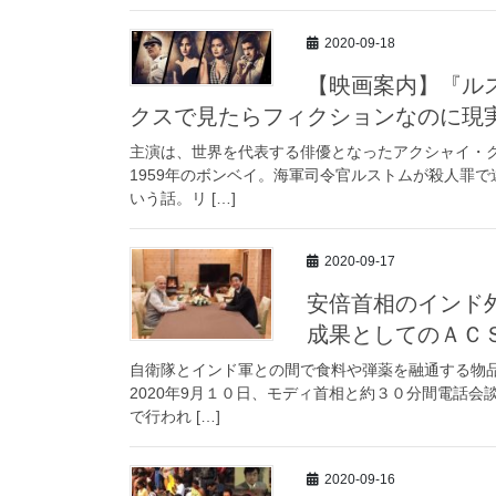
2020-09-18
【映画案内】『ル
クスで見たらフィクションなのに現
主演は、世界を代表する俳優となったアクシャイ・
1959年のボンベイ。海軍司令官ルストムが殺人罪
いう話。リ […]
2020-09-17
安倍首相のインド
成果としてのＡＣ
自衛隊とインド軍との間で食料や弾薬を融通する物
2020年9月１０日、モディ首相と約３０分間電話会
で行われ […]
2020-09-16