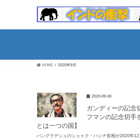
コ
ナ
ン
ビ
テ
ゲ
ン
ー
ツ
シ
へ
ョ
ス
ン
キ
に
ッ
移
HOME
2020年9月
プ
動
2020-09-30
ガンディーの記念
フマンの記念切手
とは一つの国】
バングラデシュのシェイク・ハシナ首相が2020年1