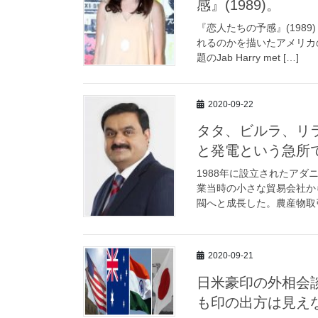
感』(1989)。
『恋人たちの予感』(1989)（
れるのかを描いたアメリカ
題のJab Harry met […]
2020-09-22
タタ、ビルラ、リ
と発電という急所
1988年に設立されたア
業当時の小さな貿易会社か
閥へと成長した。農産物取引
2020-09-21
日米豪印の外相会
も印の出方は見え