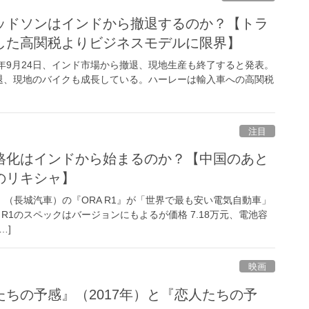
ッドソンはインドから撤退するのか？【トラ
した高関税よりビジネスモデルに限界】
年9月24日、インド市場から撤退、現地生産も終了すると発表。
退、現地のバイクも成長している。ハーレーは輸入車への高関税
注目
格化はインドから始まるのか？【中国のあと
のリキシャ】
otor』（長城汽車）の『ORA R1』が「世界で最も安い電気自動車」
 R1のスペックはバージョンにもよるが価格 7.18万元、電池容
…]
映画
ちの予感』（2017年）と『恋人たちの予