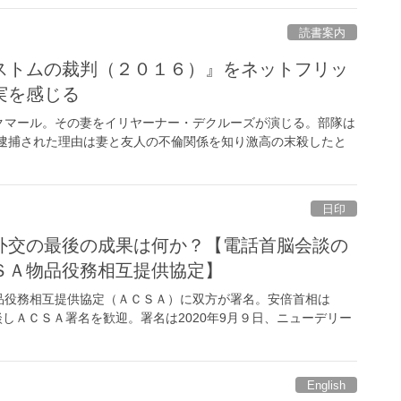
読書案内
ストムの裁判（２０１６）』をネットフリッ
実を感じる
クマール。その妻をイリヤーナー・デクルーズが演じる。部隊は
で逮捕された理由は妻と友人の不倫関係を知り激高の末殺したと
日印
外交の最後の成果は何か？【電話首脳会談の
ＳＡ物品役務相互提供協定】
品役務相互提供協定（ＡＣＳＡ）に双方が署名。安倍首相は
談しＡＣＳＡ署名を歓迎。署名は2020年9月９日、ニューデリー
English