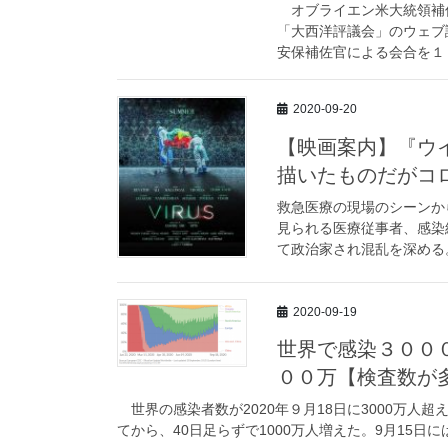
オブライエン米大統領補佐
「大西洋評議会」のウェブ
安保補佐官による会合を１０
2020-09-20
【映画案内】『ウイ
描いたものだがコ
救急医療の現場のシーンか
見られる医療従事者、感染
て政治家され混乱を深める。
2020-09-19
世界で感染３００
００万【検査数が
世界の感染者数が2020年９月18日に3000万人超
てから、40日足らずで1000万人増えた。9月15日に