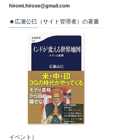
hiromi.hirose@gmail.com
★広瀬公巳（サイト管理者）の著書
イベント）