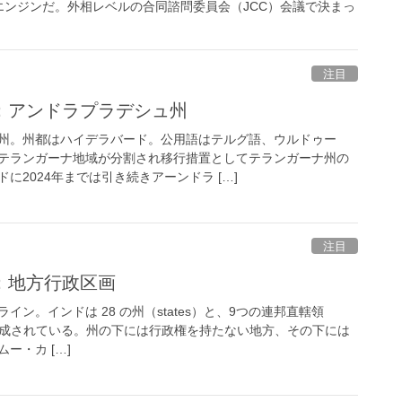
ンジンだ。外相レベルの合同諮問委員会（JCC）会議で決まっ
注目
：アンドラプラデシュ州
州。州都はハイデラバード。公用語はテルグ語、ウルドゥー
テランガーナ地域が分割され移行措置としてテランガーナ州の
に2024年までは引き続きアーンドラ […]
注目
：地方行政区画
ン。インドは 28 の州（states）と、9つの連邦直轄領
ies）から構成されている。州の下には行政権を持たない地方、その下には
ー・カ […]