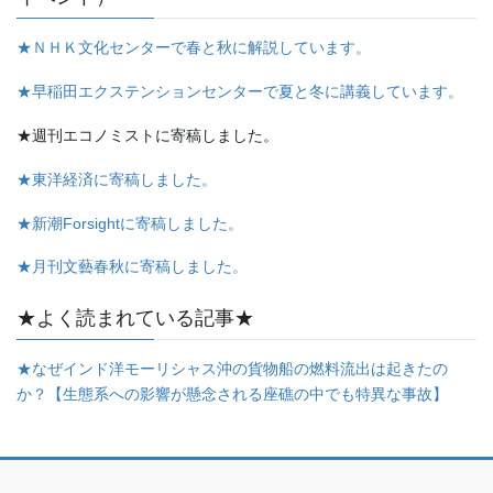
★ＮＨＫ文化センターで春と秋に解説しています。
★早稲田エクステンションセンターで夏と冬に講義しています。
★週刊エコノミストに寄稿しました。
★東洋経済に寄稿しました。
★新潮Forsightに寄稿しました。
★月刊文藝春秋に寄稿しました。
★よく読まれている記事★
★なぜインド洋モーリシャス沖の貨物船の燃料流出は起きたの
か？【生態系への影響が懸念される座礁の中でも特異な事故】