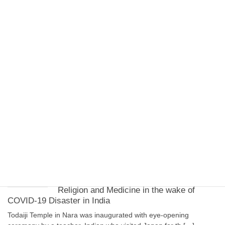
Japanese Prime Minister Shinzo Abe’s announcement of his
resignation on August 28, was a surprise in the […]
2020-08-24
English
Why Democrat Biden’s vice presidential
candidate Kamala Harris’ mother was a
breast cancer researcher? Mother’s
family lineage where Indian roots are focused on
ethnicity, gender, medicine, and diversity.
Presumptive US Democratic presidential nominee Joe Biden
chose California Senator Kamala Harris as a running m […]
2020-07-09
English
Religion and Medicine in the wake of
COVID-19 Disaster in India
Todaiji Temple in Nara was inaugurated with eye-opening