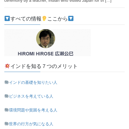
ceremony by a teacher, Indian who visited Japan for th […]
すべての情報
ここから
インドを知る７つのメリット
インドの基礎を知りたい人
ビジネスを考えている人
環境問題や貧困を考える人
世界の行方が気になる人