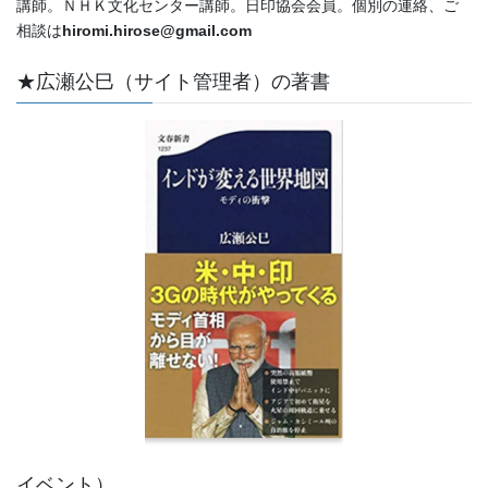
講師。ＮＨＫ文化センター講師。日印協会会員。個別の連絡、ご
相談は
hiromi.hirose@gmail.com
★広瀬公巳（サイト管理者）の著書
イベント）