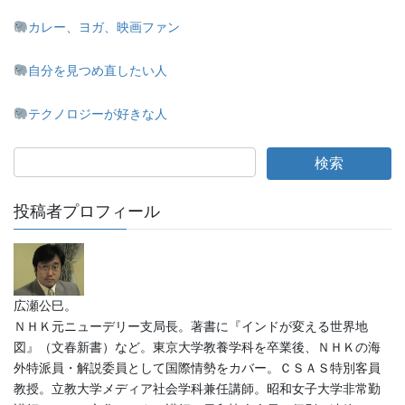
カレー、ヨガ、映画ファン
自分を見つめ直したい人
テクノロジーが好きな人
投稿者プロフィール
広瀬公巳。
ＮＨＫ元ニューデリー支局長。著書に『インドが変える世界地
図』（文春新書）など。東京大学教養学科を卒業後、ＮＨＫの海
外特派員・解説委員として国際情勢をカバー。ＣＳＡＳ特別客員
教授。立教大学メディア社会学科兼任講師。昭和女子大学非常勤