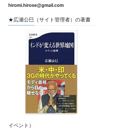
hiromi.hirose@gmail.com
★広瀬公巳（サイト管理者）の著書
イベント）