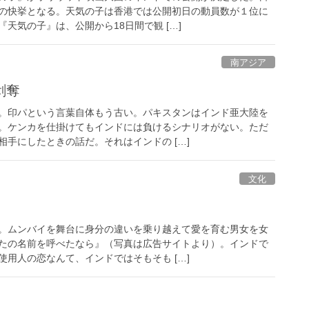
の快挙となる。天気の子は香港では公開初日の動員数が１位に
天気の子』は、公開から18日間で観 […]
南アジア
剥奪
。印パという言葉自体もう古い。パキスタンはインド亜大陸を
。ケンカを仕掛けてもインドには負けるシナリオがない。ただ
手にしたときの話だ。それはインドの […]
文化
。ムンバイを舞台に身分の違いを乗り越えて愛を育む男女を女
たの名前を呼べたなら』（写真は広告サイトより）。インドで
用人の恋なんて、インドではそもそも […]