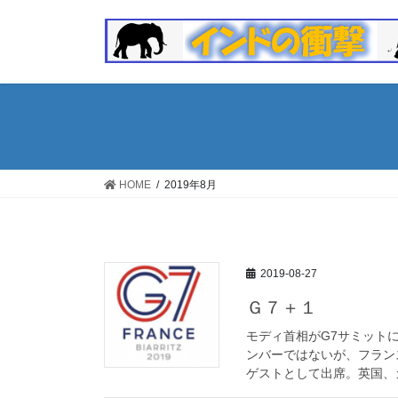
コ
ナ
ン
ビ
テ
ゲ
ン
ー
ツ
シ
へ
ョ
ス
ン
キ
に
ッ
移
HOME
2019年8月
プ
動
2019-08-27
Ｇ７＋１
モディ首相がG7サミット
ンバーではないが、フラン
ゲストとして出席。英国、カ