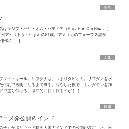
政治
ド
ジブ・ハリ・オム・バティア（Rajiv Hari Om Bhatia ）
ャブ州アムリトサル生まれの51歳。アメリカのフォーブス誌が
俳優の […]
文化
ブダナ・キール。サブダナは、つまりタピオカ。サブダナを水
た牛乳で透明になるまで煮る。冷やした後で、カルダモンを加
で盛り付ける。徹底的に甘く作るのが […]
日印
アニメ発公開＠インド
の子』がボリウッド映画大国のインドでの公開が決定した。日