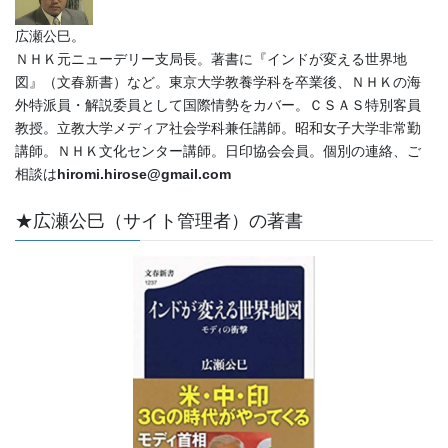
広瀬公巳。
ＮＨＫ元ニューデリー支局長。著書に『インドが変える世界地
図』（文春新書）など。東京大学教養学科を卒業後、ＮＨＫの海
外特派員・解説委員として国際情勢をカバー。ＣＳＡＳ特別客員
教授。立教大学メディア社会学科兼任講師。昭和女子大学非常勤
講師。ＮＨＫ文化センター講師。日印協会会員。個別の連絡、ご
相談は
hiromi.hirose@gmail.com
★広瀬公巳（サイト管理者）の著書