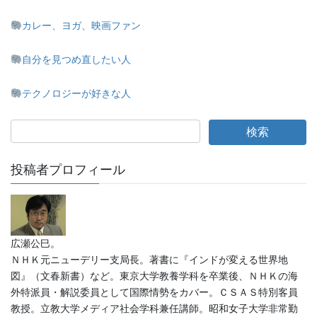
カレー、ヨガ、映画ファン
自分を見つめ直したい人
テクノロジーが好きな人
投稿者プロフィール
広瀬公巳。
ＮＨＫ元ニューデリー支局長。著書に『インドが変える世界地
図』（文春新書）など。東京大学教養学科を卒業後、ＮＨＫの海
外特派員・解説委員として国際情勢をカバー。ＣＳＡＳ特別客員
教授。立教大学メディア社会学科兼任講師。昭和女子大学非常勤