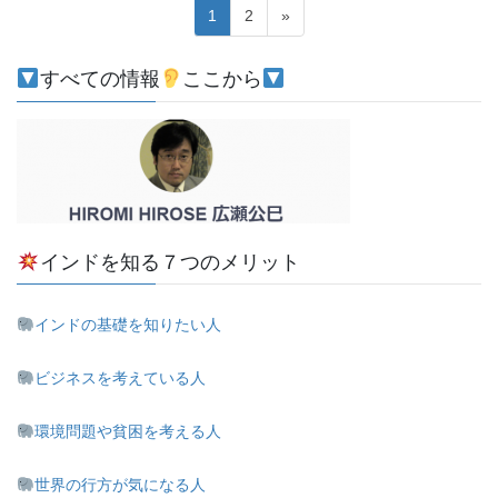
投
固
固
1
2
»
稿
定
定
ペ
ペ
ナ
すべての情報
ここから
ー
ー
ビ
ジ
ジ
ゲ
ー
シ
ョ
インドを知る７つのメリット
ン
インドの基礎を知りたい人
ビジネスを考えている人
環境問題や貧困を考える人
世界の行方が気になる人