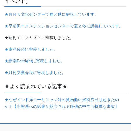
イベント）
★ＮＨＫ文化センターで春と秋に解説しています。
★早稲田エクステンションセンターで夏と冬に講義しています。
★週刊エコノミストに寄稿しました。
★東洋経済に寄稿しました。
★新潮Forsightに寄稿しました。
★月刊文藝春秋に寄稿しました。
★よく読まれている記事★
★なぜインド洋モーリシャス沖の貨物船の燃料流出は起きたの
か？【生態系への影響が懸念される座礁の中でも特異な事故】