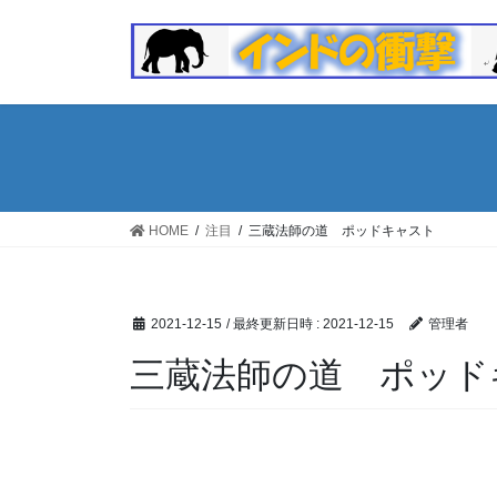
コ
ナ
ン
ビ
テ
ゲ
ン
ー
ツ
シ
へ
ョ
ス
ン
キ
に
ッ
移
HOME
注目
三蔵法師の道 ポッドキャスト
プ
動
2021-12-15
/ 最終更新日時 :
2021-12-15
管理者
三蔵法師の道 ポッド