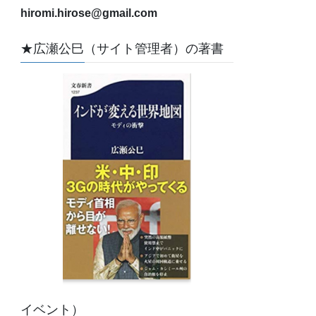
hiromi.hirose@gmail.com
★広瀬公巳（サイト管理者）の著書
イベント）