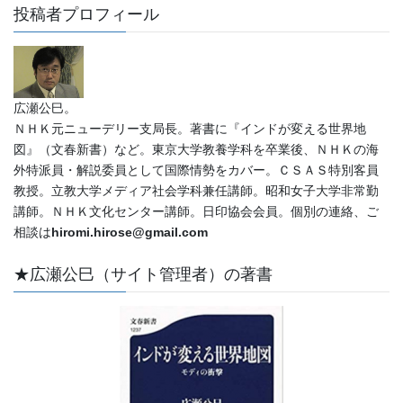
投稿者プロフィール
広瀬公巳。
ＮＨＫ元ニューデリー支局長。著書に『インドが変える世界地
図』（文春新書）など。東京大学教養学科を卒業後、ＮＨＫの海
外特派員・解説委員として国際情勢をカバー。ＣＳＡＳ特別客員
教授。立教大学メディア社会学科兼任講師。昭和女子大学非常勤
講師。ＮＨＫ文化センター講師。日印協会会員。個別の連絡、ご
相談は
hiromi.hirose@gmail.com
★広瀬公巳（サイト管理者）の著書