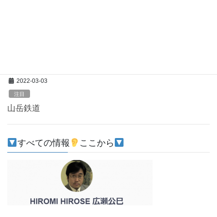
インドメモ シク教
2022年3月13日、野崎通のダルバールを訪問。祈りの儀式は終始
歌でつづられた。キールタンの神秘的な響きはマイクなのに実音
に聞こえる。ギターを手に歌いだす白髪の老人。日本に住むシク
教徒。神を崇め奉る。仲間の声に包まれ自ら […]
2022-03-03
注目
山岳鉄道
すべての情報
ここから