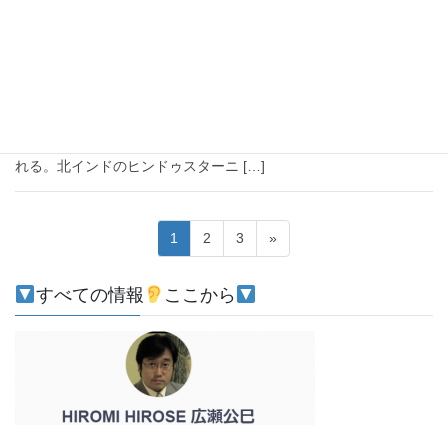
2021-02-16
注目
【インドの音楽】バーンスリー
Bansuriはインドの管楽器。2.5オクターヴ（6穴）と3オクターヴ
（7穴）がある。バーンスリーを持ったクリシュナ像。インド亜大
陸発祥の木管楽器。竹製の横笛。伝統音楽・現代音楽などで使わ
れる。北インドのヒンドゥスターニ […]
投
固
固
固
1
2
3
»
稿
定
定
定
ペ
ペ
ペ
ナ
すべての情報
ここから
ー
ー
ー
ビ
ジ
ジ
ジ
ゲ
ー
シ
ョ