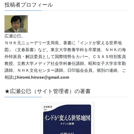
投稿者プロフィール
広瀬公巳。
ＮＨＫ元ニューデリー支局長。著書に『インドが変える世界地
図』（文春新書）など。東京大学教養学科を卒業後、ＮＨＫの海
外特派員・解説委員として国際情勢をカバー。ＣＳＡＳ特別客員
教授。立教大学メディア社会学科兼任講師。昭和女子大学非常勤
講師。ＮＨＫ文化センター講師。日印協会会員。個別の連絡、ご
相談は
hiromi.hirose@gmail.com
★広瀬公巳（サイト管理者）の著書