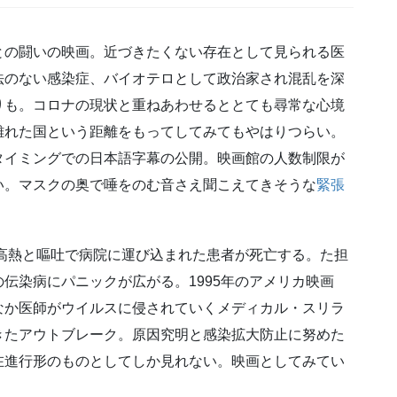
との闘いの映画。近づきたくない存在として見られる医
法のない感染症、バイオテロとして政治家され混乱を深
りも。コロナの現状と重ねあわせるととても尋常な心境
離れた国という距離をもってしてみてもやはりつらい。
タイミングでの日本語字幕の公開。映画館の人数制限が
い。マスクの奥で唾をのむ音さえ聞こえてきそうな
緊張
高熱と嘔吐で病院に運び込まれた患者が死亡する。た担
伝染病にパニックが広がる。1995年のアメリカ映画
なか医師がウイルスに侵されていくメディカル・スリラ
きたアウトブレーク。原因究明と感染拡大防止に努めた
在進行形のものとしてしか見れない。映画としてみてい