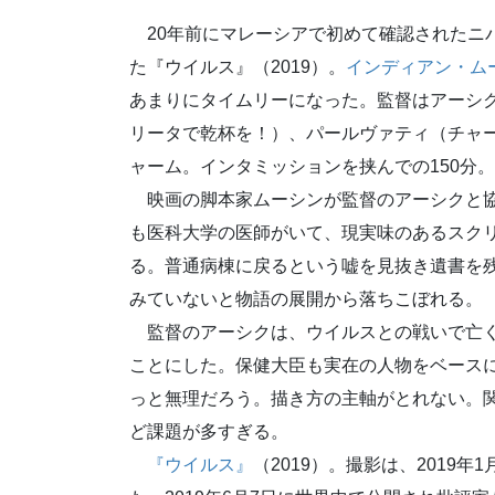
20年前にマレーシアで初めて確認されたニ
た『ウイルス』（2019）。
インディアン・ム
あまりにタイムリーになった。監督はアーシ
リータで乾杯を！）、パールヴァティ（チャー
ャーム。インタミッションを挟んでの150分。
映画の脚本家ムーシンが監督のアーシクと
も医科大学の医師がいて、現実味のあるスク
る。普通病棟に戻るという嘘を見抜き遺書を
みていないと物語の展開から落ちこぼれる。
監督のアーシクは、ウイルスとの戦いで亡く
ことにした。保健大臣も実在の人物をベース
っと無理だろう。描き方の主軸がとれない。
ど課題が多すぎる。
『ウイルス』
（2019）。撮影は、2019