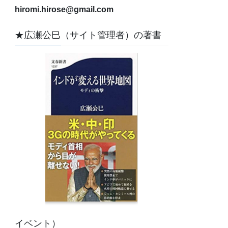
hiromi.hirose@gmail.com
★広瀬公巳（サイト管理者）の著書
イベント）