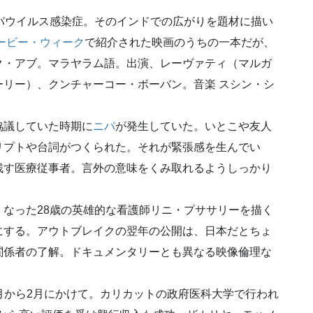
パウイルス感染症。そのインドでの広がりを題材に描い
ービー・ウィーク
で紹介された映画のうちの一本だが、
ク・アブ。マラヤラム語。出演、レーヴァティ（マルガ
リー）、クンチャーコー・ボーバン。音楽 スシン・シ
協議していた時期に
ニパ
が発生していた。いとこや友人
リプトや台詞がつくられた。それが緊張感を生んでい
残す医療従事者。言外の意味をくみ取れるようしっかり
なった28歳の英雄的な看護師リニ・プササリーを描く
にする。アウトブレイクの翌年の公開は、日本だとちょ
関係者の了解。ドキュメンタリーとも異なる映像倫理な
年1月から2月にかけて。カリカットの政府医科大学で行われ