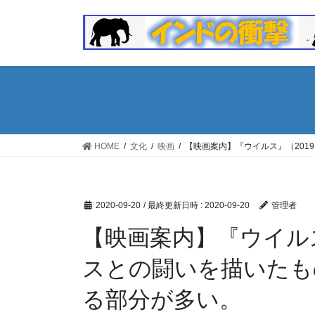
コ
ナ
ン
ビ
テ
ゲ
ン
ー
ツ
シ
へ
ョ
ス
ン
キ
に
ッ
移
HOME
文化
映画
【映画案内】『ウイルス』（20
プ
動
2020-09-20
/ 最終更新日時 :
2020-09-20
管理者
【映画案内】『ウイルス
スとの闘いを描いたも
る部分が多い。