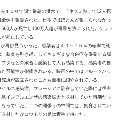
過去１００年間で最悪の洪水で、「ネズミ熱」で12人死
感染例も報告された。日本ではほとんど報じられなかっ
500人が死亡し100万人超が避難を強いられた。ケララ
人が死亡している。
者が再び見つかった。感染者は４０～７５％の確率で死
ば、脳炎を引き起こしてさまざまな合併症を併発する場
、ブタなどの家畜も感染して人も感染する。感染者の自
った可能性が指摘されいる。映画の中ではフルーツバッ
研究所が設立されたことも最後に紹介されている。
イルス感染症。マレーシアに駐在していた際には宿主
と鳥インフルエンザの感染拡大と取材していた時期だっ
くなっていた。二つの縄張りの中間では、飼育されてい
て取材したがコウモリの足は素手で持った。