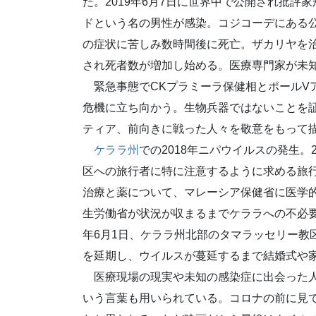
た。2019年6月7日に世界中で公開され批
ドという名の男性が感染。コジコーデにある
の症状に苦しみ数時間後に死亡。ザカリヤを
され死者数が増加し始める。医療専門家が未
緊急事態でCKプラミーラ保健相とポールV
危機に立ち向かう。生物兵器ではないことを
ティア、前向きに戦った人々を敬意をもって
ケララ州
での2018年ニパウイルスの発生。
区への旅行者に特に注意するように求める旅行勧
治療と薬について、マレーシア保健省に医学的助
生労働省が状況が収まるまでケララへの不必要
年6月1日、ケララ州北部のタマラッセリー教
を延期し、ウイルスが蔓延するまで結婚式や
医療現場の現実や未知の感染症に出会った人
いう言葉も用いられている。コロナの前に見