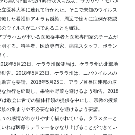
評家から高い評価を受け興行収入も成功。ザカリヤ・モハメ
公立医科大学に連れて行かれた。そこで未知のウイルス
治療した看護師アキラも感染。周辺で徐々に症例が確認
知のウイルスがニパであることを確認。
アブラハムが率いる医療従事者と医療専門家のチームが
証明する。科学者、医療専門家、病院スタッフ、ボラン
描く。
2018年5月23日、ケララ州保健局は、ケララ州の北部地
告。2018年5月23日、ケララ州は、ニパウイルスの
言を要請。2018年5月25日、アラブ首長国連邦の厚
な旅行を延期し、果物や野菜を避けるよう勧告。2018
区は教会に舌での聖体拝領の提供を中止し、宗教の授業
家族の集まりや不必要な旅行を避けるよう要請。
々の感情がわかりやすく描かれている。クラスターと
ていれば医療リテラシーをかなり上げることができてい