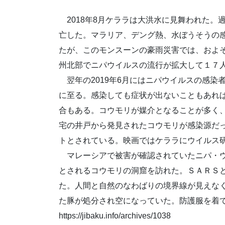
2018年8月ケララは大洪水に見舞われた。
亡した。マラリア、デング熱、水ぼうそうの
たが、このモンスーンの豪雨災害では、およそ
州北部でニパウイルスの流行が拡大して１７
翌年の2019年6月にはニパウイルスの感染
に至る。感染しても症状が出ないこともあれ
合もある。コウモリが媒介となることが多く
宅の井戸から発見されたコウモリが感染源だ
トとされている。映画ではケララにウイルス
マレーシアで被害が確認されていたニパ・ウ
とされるコウモリの洞窟を訪れた。ＳＡＲＳ
た。人間と自然のなわばりの境界線が見えな
た豚が処分され空になっていた。防護服を着
https://jibaku.info/archives/1038