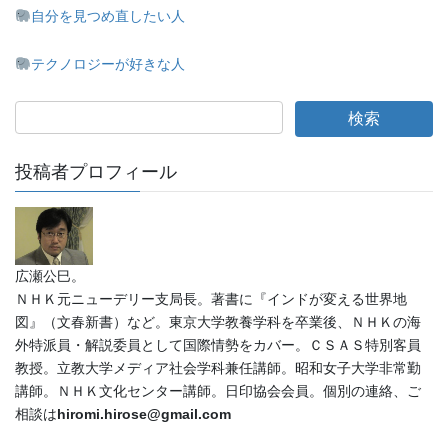
自分を見つめ直したい人
テクノロジーが好きな人
投稿者プロフィール
広瀬公巳。
ＮＨＫ元ニューデリー支局長。著書に『インドが変える世界地
図』（文春新書）など。東京大学教養学科を卒業後、ＮＨＫの海
外特派員・解説委員として国際情勢をカバー。ＣＳＡＳ特別客員
教授。立教大学メディア社会学科兼任講師。昭和女子大学非常勤
講師。ＮＨＫ文化センター講師。日印協会会員。個別の連絡、ご
相談は
hiromi.hirose@gmail.com