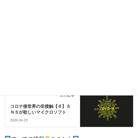
このサイトはスパムを低減するために Akismet を使っています。
コメントデータの処理方法の詳細はこちらをご覧ください
。
注目
前の記事
コロナ後世界の非接触【５】韓
国、中国を追う廉価アップル
2020-10-21
注目
次の記事
コロナ後世界の非接触【６】Ｓ
ＮＳが欲しいマイクロソフト
2020-10-23