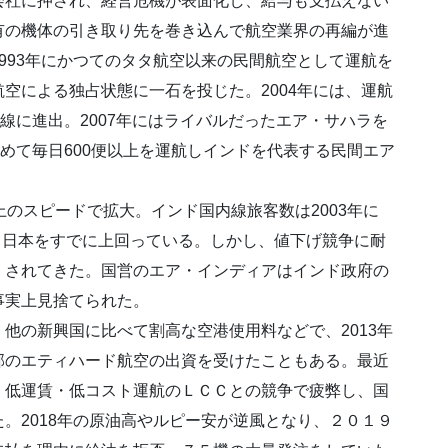
会社に押され、経営危機が表面化し、給与も支払えない
有の機体の引き取り先を巻き込んで航空業界の再編が進
993年にかつてのタタ航空以来の民間航空として運航を
空による独占状態に一石を投じた。2004年には、運航
線に進出。2007年にはライバルだったエア・サハラを
含めて毎日600便以上を運航しインドを代表する民間エア
のスピードで拡大。インド国内線旅客数は2003年に
0万人。日本をすでに上回っている。しかし、値下げ競争に耐
くされてきた。国営のエア・インディアはインド政府の
事実上見捨てられた。
の新興国に比べて割高な空港使用料などで、2013年
邦のエティハード航空の出資を受けたこともある。最近
、低運賃・低コスト運航のＬＣＣとの競争で疲弊し、国
。2018年の原油高やルピー安が逆風となり、２０１９