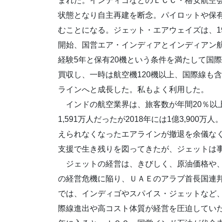
まれた。インディゴなどのＬＣＣ・格安航空
状態となり自主再建を断念。パイロットや保
むことになる。ジェット・エアウェイズは、1
開始、国営エア・インディアとインディアン航
経験5年と保有20機という条件を満たして国際
買収し、一時は航空機120機以上、国際線も
ラインへと成長した。私もよく利用した。
インドの航空業界は、旅客数が年間20％以上
1,591万人だったが2018年には1億3,90
えられなくなったエアラインが撤退を余儀な
支援で生き残りを図ってきたが、ジェットは
ジェットの経営は、きびしく、原油価格や、他
の経営危機に陥り、ＵＡＥのアラブ首長国連
では、インディゴやスパイス・ジェットなど
際線進出や高コスト体質が経営を圧迫していた