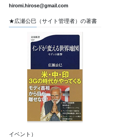
hiromi.hirose@gmail.com
★広瀬公巳（サイト管理者）の著書
イベント）