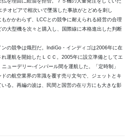
未払を理由に給油を拒否。７５機の大量発注をしていた
やエチオピアで相次いで墜落した事故がとどめを刺し
もかかわらず、LCCとの競争に耐えられる経営の合理
などの大型機を次々と購入し、国際線に本格進出した判断
競争は熾烈だ。IndiGo・インディゴは2006年に在
れ運航を開始したＬＣＣ。2005年に設立準備としてエ
は、ニューデリー-インパール間を運航した。「定時制」
ンドの航空業界の常識を覆す売り文句で、ジェットとキ
ている。再編の波は、民間と国営の在り方にも大きな影