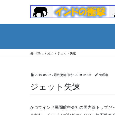
コ
ナ
ン
ビ
テ
ゲ
ン
ー
ツ
シ
へ
ョ
ス
ン
キ
に
ッ
移
HOME
経済
ジェット失速
プ
動
2019-05-06
/ 最終更新日時 :
2019-05-06
管理者
ジェット失速
かつてインド民間航空会社の国内線トップだ