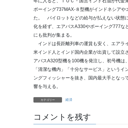
年に入ると、ＩＯＣ・国営インド石油が代金
ボーイング737MAX-８型機がインドネシア
た。 パイロットなどの給与が払えない状態に
化を経ず、エアバスA330やボーイング777
にも批判が集まる。
インドは長距離列車の運賃も安く、エアラインの
米インド人とインド国内企業が出資して設立さ
アバスA320型機を100機を発注し、初号機
「清潔な機内」「十分なサービス」というイ
ングフィッシャーを抜き、国内最大手となっ
響を与える。
経済
カテゴリー
コメントを残す