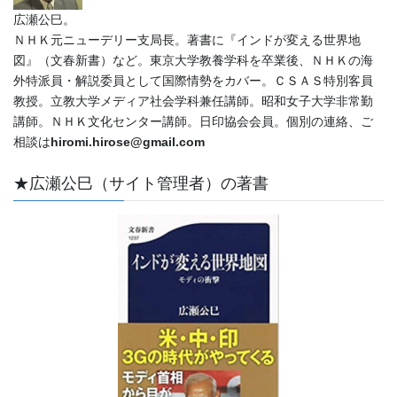
広瀬公巳。
ＮＨＫ元ニューデリー支局長。著書に『インドが変える世界地
図』（文春新書）など。東京大学教養学科を卒業後、ＮＨＫの海
外特派員・解説委員として国際情勢をカバー。ＣＳＡＳ特別客員
教授。立教大学メディア社会学科兼任講師。昭和女子大学非常勤
講師。ＮＨＫ文化センター講師。日印協会会員。個別の連絡、ご
相談は
hiromi.hirose@gmail.com
★広瀬公巳（サイト管理者）の著書