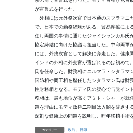
領の前で宣誓式を行った。モディ首相が党首
が宣誓式を行った。
外相には元外務次官で日本通のスブラマニヤ
で、日本での勤務経験がある。貿易摩擦によ
任し両国の事情に通じたジャイシャンカル氏
協定締結に向けた協議も担当した。中印両軍
には、外務次官として解決に奔走した。健康
インドの外相に外交官が選ばれるのは初めて
氏を任命した。財務相にニルマラ・シタラマ
国防相や商工相を歴任したシタラマン氏は財
性財務相となる。モディ氏の腹心で与党イン
務相は、最も地位が高くアミト・シャーが就
題を理由にモディ政権二期目は入閣を辞退す
深刻な健康上の問題を説明し、昨年移植手術
政治
、
日印
カテゴリー