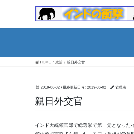
コ
ナ
ン
ビ
テ
ゲ
ン
ー
ツ
シ
へ
ョ
ス
ン
キ
に
ッ
移
HOME
政治
親日外交官
プ
動
2019-06-02
/ 最終更新日時 :
2019-06-02
管理者
親日外交官
インド大統領官邸で総選挙で第一党となった