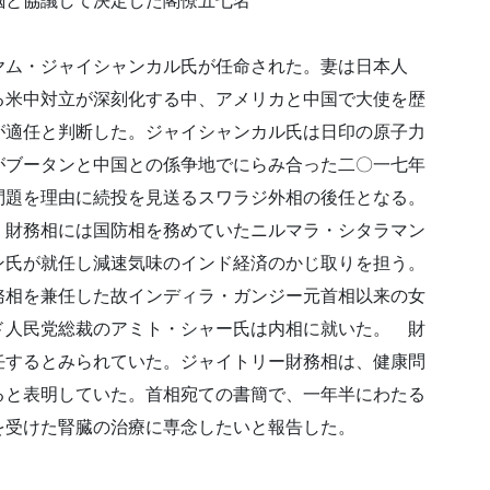
脳と協議して決定した閣僚五七名
ム・ジャイシャンカル氏が任命された。妻は日本人
る米中対立が深刻化する中、アメリカと中国で大使を歴
が適任と判断した。ジャイシャンカル氏は日印の原子力
がブータンと中国との係争地でにらみ合った二〇一七年
問題を理由に続投を見送るスワラジ外相の後任となる。
。財務相には国防相を務めていたニルマラ・シタラマン
ン氏が就任し減速気味のインド経済のかじ取りを担う。
務相を兼任した故インディラ・ガンジー元首相以来の女
ド人民党総裁のアミト・シャー氏は内相に就いた。 財
任するとみられていた。ジャイトリー財務相は、健康問
ると表明していた。首相宛ての書簡で、一年半にわたる
を受けた腎臓の治療に専念したいと報告した。