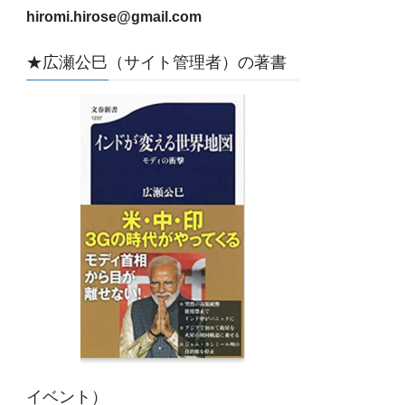
hiromi.hirose@gmail.com
★広瀬公巳（サイト管理者）の著書
イベント）