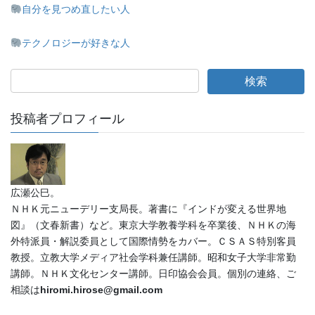
自分を見つめ直したい人
テクノロジーが好きな人
投稿者プロフィール
広瀬公巳。
ＮＨＫ元ニューデリー支局長。著書に『インドが変える世界地
図』（文春新書）など。東京大学教養学科を卒業後、ＮＨＫの海
外特派員・解説委員として国際情勢をカバー。ＣＳＡＳ特別客員
教授。立教大学メディア社会学科兼任講師。昭和女子大学非常勤
講師。ＮＨＫ文化センター講師。日印協会会員。個別の連絡、ご
相談は
hiromi.hirose@gmail.com