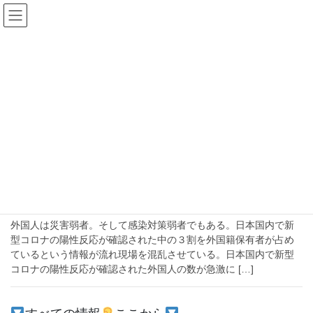
コ
ナ
ン
ビ
テ
ゲ
ン
ー
よぎ
ツ
シ
へ
ョ
ス
ン
HOME
よぎ
キ
に
ッ
移
プ
動
2020-04-02
社会
外国人は感染情報弱者、負けずにインド
人の支援を続けるよぎさん
外国人は災害弱者。そして感染対策弱者でもある。日本国内で新
型コロナの陽性反応が確認された中の３割を外国籍保有者が占め
ているという情報が流れ現場を混乱させている。日本国内で新型
コロナの陽性反応が確認された外国人の数が急激に […]