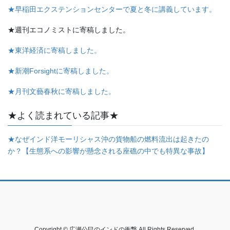
★早稲田エクステンションセンターで夏と冬に講義しています。
★週刊エコノミストに寄稿しました。
★東洋経済に寄稿しました。
★新潮Forsightに寄稿しました。
★月刊文藝春秋に寄稿しました。
★よく読まれている記事★
★なぜインド洋モーリシャス沖の貨物船の燃料流出は起きたの
か？【生態系への影響が懸念される座礁の中でも特異な事故】
Copyright © 広瀬公巳のインドの衝撃 All Rights Reserved.