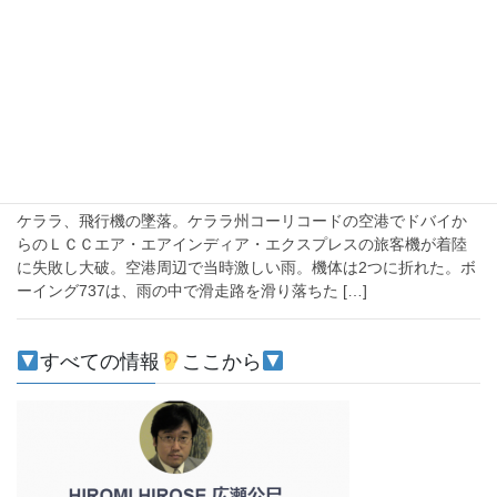
2020-08-08
注目
新型コロナウイルスでのインドのＬＣＣ
帰国便がモンスーンの雨の中をケララのカリカットの
空港で着陸を試みたあと谷に落ち墜落大破、エア・イ
ンディア・エクスプレスは過去にも着陸失敗で158人が
死亡。
ケララ、飛行機の墜落。ケララ州コーリコードの空港でドバイか
らのＬＣＣエア・エアインディア・エクスプレスの旅客機が着陸
に失敗し大破。空港周辺で当時激しい雨。機体は2つに折れた。ボ
ーイング737は、雨の中で滑走路を滑り落ちた […]
すべての情報
ここから