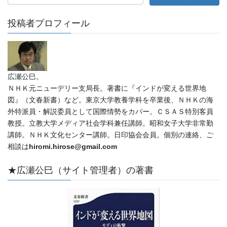
投稿者プロフィール
広瀬公巳。
ＮＨＫ元ニューデリー支局長。著書に『インドが変える世界地
図』（文春新書）など。東京大学教養学科を卒業後、ＮＨＫの海
外特派員・解説委員として国際情勢をカバー。ＣＳＡＳ特別客員
教授。立教大学メディア社会学科兼任講師。昭和女子大学非常勤
講師。ＮＨＫ文化センター講師。日印協会会員。個別の連絡、ご
相談は
hiromi.hirose@gmail.com
★広瀬公巳（サイト管理者）の著書