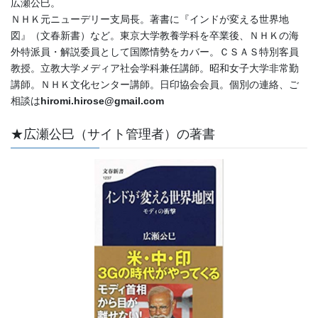
広瀬公巳。
ＮＨＫ元ニューデリー支局長。著書に『インドが変える世界地
図』（文春新書）など。東京大学教養学科を卒業後、ＮＨＫの海
外特派員・解説委員として国際情勢をカバー。ＣＳＡＳ特別客員
教授。立教大学メディア社会学科兼任講師。昭和女子大学非常勤
講師。ＮＨＫ文化センター講師。日印協会会員。個別の連絡、ご
相談は
hiromi.hirose@gmail.com
★広瀬公巳（サイト管理者）の著書