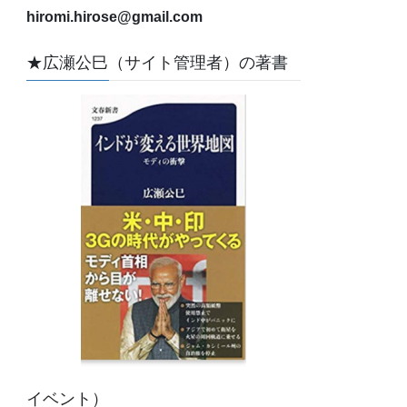
hiromi.hirose@gmail.com
★広瀬公巳（サイト管理者）の著書
イベント）