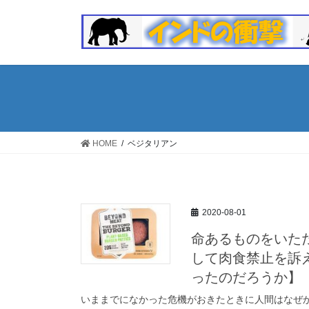
コ
ナ
ン
ビ
テ
ゲ
ン
ー
ツ
シ
へ
ョ
ス
ン
キ
に
ッ
移
HOME
ベジタリアン
プ
動
2020-08-01
命あるものをいた
して肉食禁止を訴
ったのだろうか】
いままでになかった危機がおきたときに人間はなぜ