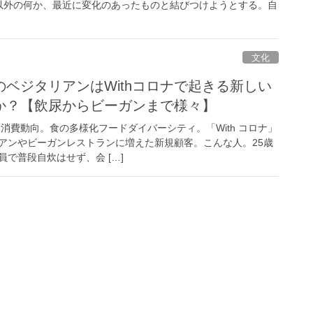
以外の何か、最近に変化のあったものと結びつけようとする。自
文化
ベジタリアンはWithコロナで起きる新しい
か？【飲尿からビーガンまで様々】
しい消費動向。食の多様化フードダイバーシティ。「With コロナ」
アンやビーガンレストランに増えた新規顧客。こんな人。25歳
で普段自炊はせず、会 […]