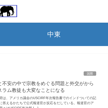
中東
国際
と不安の中で宗教をめぐる問題と外交がから
スラム教徒も大変なことになる
ド政府は、アメリカ議会のUSCIRF年次報告書でのインドついての記
に答えるかたちで公式報道官が反応をだしている。報道官のア
はUSCIRF年次報 […]