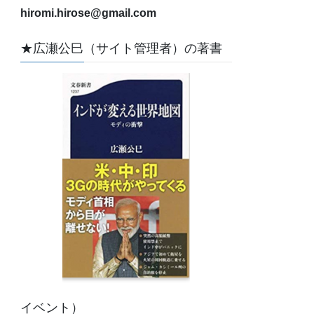
hiromi.hirose@gmail.com
★広瀬公巳（サイト管理者）の著書
イベント）