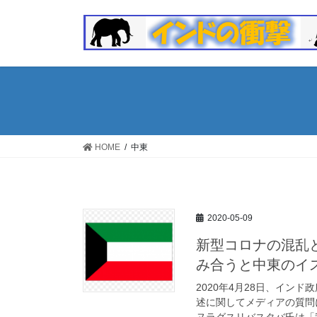
コ
ナ
ン
ビ
テ
ゲ
ン
ー
ツ
シ
へ
ョ
ス
ン
キ
に
ッ
移
HOME
中東
プ
動
2020-05-09
新型コロナの混乱
み合うと中東のイ
2020年4月28日、イン
述に関してメディアの質問
ヌラグスリバスタバ氏は「我々