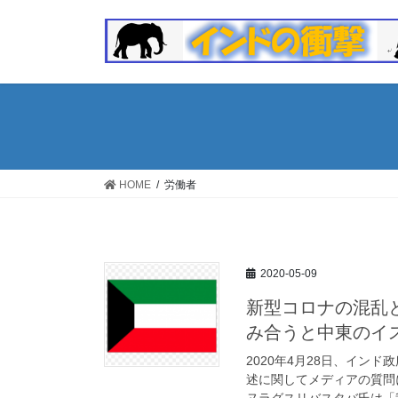
コ
ナ
ン
ビ
テ
ゲ
ン
ー
ツ
シ
へ
ョ
ス
ン
キ
に
ッ
移
HOME
労働者
プ
動
2020-05-09
新型コロナの混乱
み合うと中東のイ
2020年4月28日、イン
述に関してメディアの質問
ヌラグスリバスタバ氏は「我々