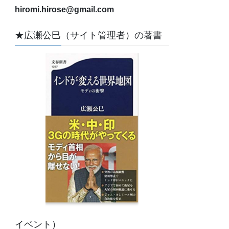
hiromi.hirose@gmail.com
★広瀬公巳（サイト管理者）の著書
イベント）