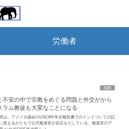
労働者
国際
と不安の中で宗教をめぐる問題と外交がから
スラム教徒も大変なことになる
ド政府は、アメリカ議会のUSCIRF年次報告書でのインドついての記
に答えるかたちで公式報道官が反応をだしている。報道官のア
はUSCIRF年次報 […]