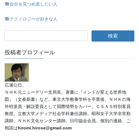
自分を見つめ直したい人
テクノロジーが好きな人
投稿者プロフィール
広瀬公巳。
ＮＨＫ元ニューデリー支局長。著書に『インドが変える世界地
図』（文春新書）など。東京大学教養学科を卒業後、ＮＨＫの海
外特派員・解説委員として国際情勢をカバー。ＣＳＡＳ特別客員
教授。立教大学メディア社会学科兼任講師。昭和女子大学非常勤
講師。ＮＨＫ文化センター講師。日印協会会員。個別の連絡、ご
相談は
hiromi.hirose@gmail.com