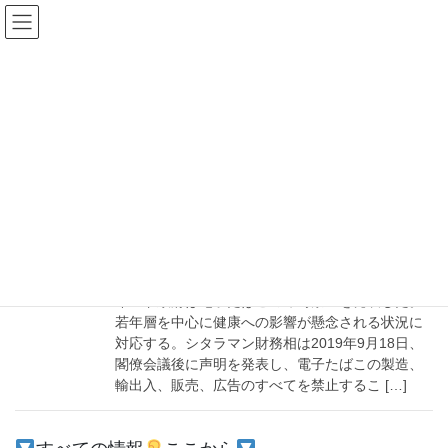
コ
ナ
ン
ビ
テ
ゲ
ン
ー
決断
ツ
シ
へ
ョ
ス
ン
HOME
決断
キ
に
ッ
移
プ
動
2019-10-07
社会
電子たばこ
インド政府は電子たばこの即時禁止を発表した。
若年層を中心に健康への影響が懸念される状況に
対応する。シタラマン財務相は2019年9月18日、
閣僚会議後に声明を発表し、電子たばこの製造、
輸出入、販売、広告のすべてを禁止するこ […]