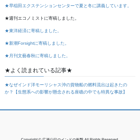
★早稲田エクステンションセンターで夏と冬に講義しています。
★週刊エコノミストに寄稿しました。
★東洋経済に寄稿しました。
★新潮Forsightに寄稿しました。
★月刊文藝春秋に寄稿しました。
★よく読まれている記事★
★なぜインド洋モーリシャス沖の貨物船の燃料流出は起きたの
か？【生態系への影響が懸念される座礁の中でも特異な事故】
Copyright © 広瀬公巳のインドの衝撃 All Rights Reserved.