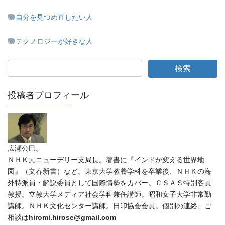
自分を見つめ直したい人
テクノロジーが好きな人
投稿者プロフィール
広瀬公巳。
ＮＨＫ元ニューデリー支局長。著書に『インドが変える世界地
図』（文春新書）など。東京大学教養学科を卒業後、ＮＨＫの海
外特派員・解説委員として国際情勢をカバー。ＣＳＡＳ特別客員
教授。立教大学メディア社会学科兼任講師。昭和女子大学非常勤
講師。ＮＨＫ文化センター講師。日印協会会員。個別の連絡、ご
相談は
hiromi.hirose@gmail.com