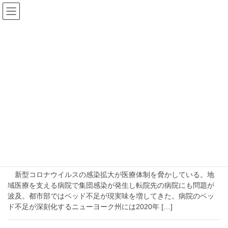
コ
ナ
ン
ビ
テ
ゲ
ン
ー
病院船
ツ
シ
へ
ョ
ス
ン
HOME
病院船
キ
に
ッ
移
プ
動
2020-04-01
社会
ベッド不足、ロックダウン一週間でただ
の思いつきではないインド式再生術の病院列車と屋形
船を調べてみました
新型コロナウイルスの感染拡大が医療体制を脅かしている。地
域医療を支える病院で集団感染が発生し転院先の病院にも問題が
波及。都市部ではベッド不足が現実味を増してきた。病院のベッ
ド不足が深刻化するニューヨーク州には2020年 […]