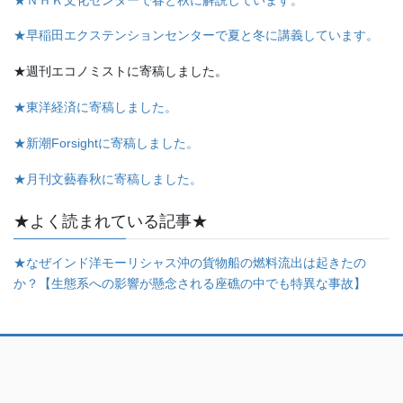
★早稲田エクステンションセンターで夏と冬に講義しています。
★週刊エコノミストに寄稿しました。
★東洋経済に寄稿しました。
★新潮Forsightに寄稿しました。
★月刊文藝春秋に寄稿しました。
★よく読まれている記事★
★なぜインド洋モーリシャス沖の貨物船の燃料流出は起きたの
か？【生態系への影響が懸念される座礁の中でも特異な事故】