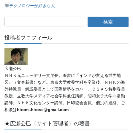
テクノロジーが好きな人
投稿者プロフィール
広瀬公巳。
ＮＨＫ元ニューデリー支局長。著書に『インドが変える世界地
図』（文春新書）など。東京大学教養学科を卒業後、ＮＨＫの海
外特派員・解説委員として国際情勢をカバー。ＣＳＡＳ特別客員
教授。立教大学メディア社会学科兼任講師。昭和女子大学非常勤
講師。ＮＨＫ文化センター講師。日印協会会員。個別の連絡、ご
相談は
hiromi.hirose@gmail.com
★広瀬公巳（サイト管理者）の著書