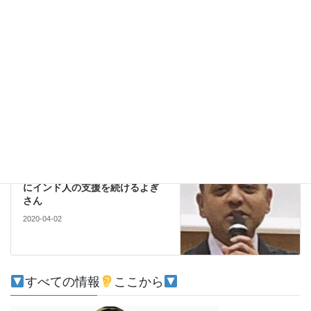
コメントデータの処理方法の詳細はこちらをご覧ください
。
社会
前の記事
スタグフレーション、コロナ対
策予算拡大でも部品が中国から
入ってこない
2020-03-30
社会
次の記事
外国人は感染情報弱者、負けず
にインド人の支援を続けるよぎ
さん
2020-04-02
すべての情報
ここから