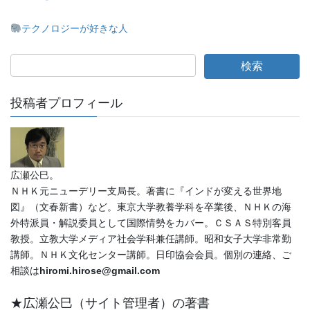
テクノロジーが好きな人
投稿者プロフィール
広瀬公巳。
ＮＨＫ元ニューデリー支局長。著書に『インドが変える世界地
図』（文春新書）など。東京大学教養学科を卒業後、ＮＨＫの海
外特派員・解説委員として国際情勢をカバー。ＣＳＡＳ特別客員
教授。立教大学メディア社会学科兼任講師。昭和女子大学非常勤
講師。ＮＨＫ文化センター講師。日印協会会員。個別の連絡、ご
相談は
hiromi.hirose@gmail.com
★広瀬公巳（サイト管理者）の著書