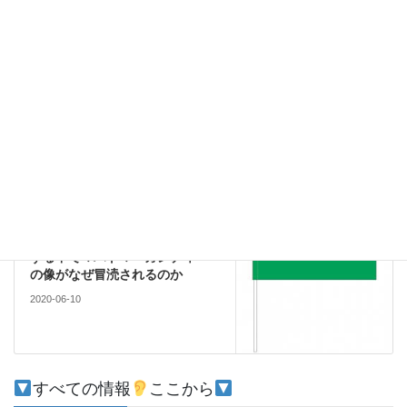
コメントデータの処理方法の詳細はこちらをご覧ください
。
環境
前の記事
妊娠中の１５歳のインド象の爆
竹での衰弱死についてもう少し
調べてみました
2020-06-08
文化
次の記事
ジョージ・フロイドの死に抗議
する中でマハトマ・ガンディー
の像がなぜ冒涜されるのか
2020-06-10
すべての情報
ここから