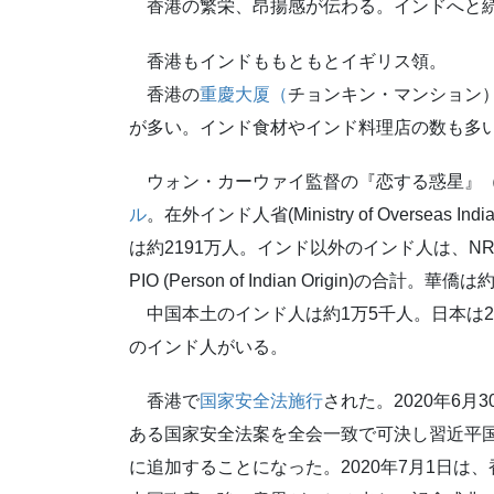
香港の繁栄、昂揚感が伝わる。インドへと
香港もインドももともとイギリス領。
香港の
重慶大厦（
チョンキン・マンション
が多い。インド食材やインド料理店の数も多
ウォン・カーウァイ監督の『恋する惑星』（
ル
。在外インド人省(Ministry of Overseas 
は約2191万人。インド以外のインド人は、NRI (N
PIO (Person of Indian Origin)の合計。華僑
中国本土のインド人は約1万5千人。日本は2
のインド人がいる。
香港で
国家安全法施行
された。2020年6
ある国家安全法案を全会一致で可決し習近平
に追加することになった。2020年7月1日は