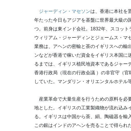
ジャーディン・マセソン
は、香港に本社を置
年たった今日もアジアを基盤に世界最大級の
つ。前身は東インド会社。1832年、スコッ
ウィリアム・ジャーディンとジェームス・マ
業務は、アヘンの密輸と茶のイギリスへの輸出
ンなどが香港で稼いだ資金をイギリス本国に
るまでは、イギリス植民地資本であるジャー
香港行政局（現在の行政会議 ）の非官守（官
していた。マンダリン・オリエンタルホテル
産業革命で大量生産を行うための原料を必要
地とした。イギリスの工業製織物が流れ込み
る。イギリスは中国から茶、絹、陶磁器を輸
この銀はインドのアヘンを売ることで得られ