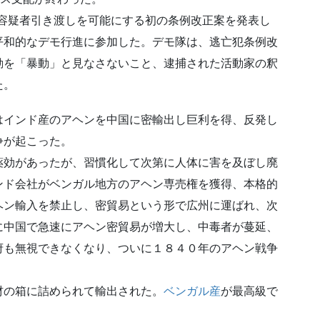
の容疑者引き渡しを可能にする初の条例改正案を発表し
平和的なデモ行進に参加した。デモ隊は、逃亡犯条例改
動を「暴動」と見なさないこと、逮捕された活動家の釈
た。
インド産のアヘンを中国に密輸出し巨利を得、反発し
争が起こった。
効があったが、習慣化して次第に人体に害を及ぼし廃
ンド会社がベンガル地方のアヘン専売権を獲得、本格的
ヘン輸入を禁止し、密貿易という形で広州に運ばれ、次
に中国で急速にアヘン密貿易が増大し、中毒者が蔓延、
府も無視できなくなり、ついに１８４０年のアヘン戦争
の箱に詰められて輸出された。
ベンガル産
が最高級で
。