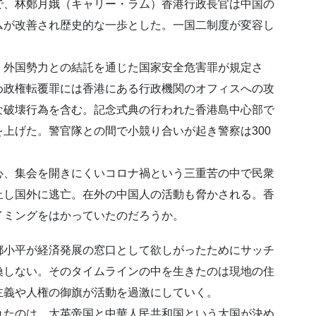
で、林鄭月娥（キャリー・ラム）香港行政長官は中国の
ムが改善され歴史的な一歩とした。一国二制度が変容し
外国勢力との結託を通じた国家安全危害罪が規定さ
め政権転覆罪には香港にある行政機関のオフィスへの攻
な破壊行為を含む。記念式典の行われた香港島中心部で
上げた。警官隊との間で小競り合いが起き警察は300
、集会を開きにくいコロナ禍という三重苦の中で民衆
止し国外に逃亡。在外の中国人の活動も脅かされる。香
イミングをはかっていたのだろうか。
小平が経済発展の窓口として欲しがったためにサッチ
換しない。そのタイムラインの中を生きたのは現地の住
主義や人権の御旗が活動を過激にしていく。
たのは、大英帝国と中華人民共和国という大国が決め