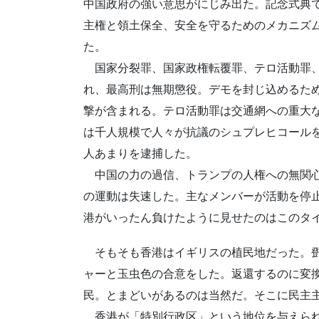
中国政府の強い意思がにじみ出た。記念式典
主権と領土保全、安全を守るためのメカニズ
た。
国家分裂罪、国家政権転覆罪、テロ活動罪、
れ、最高刑は無期懲役。デモを封じ込めるた
撃が含まれる。テロ活動罪は交通網への重大
は千人規模で人々が抗議のシュプレヒコールを
人あまりを逮捕した。
中国の力の過信、トランプの人権への無関心
の運動は失速した。主なメンバーが活動を停
港がいったん負けたように見せたのはこのタ
そもそも香港はイギリスの植民地だった。鄧
ャーと玉虫色の合意をした。返還するのに変
民。とまどいがあるのは当然だ。そこに民主
香港が「特別行政区」という地位を与えられ