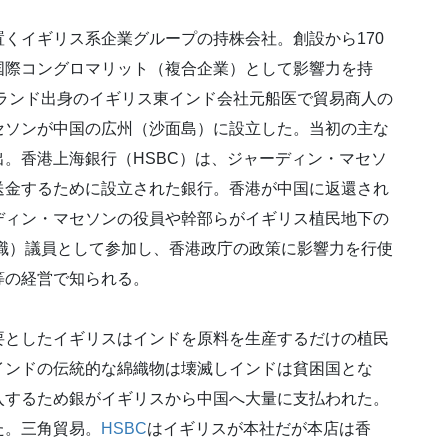
くイギリス系企業グループの持株会社。創設から170
国際コングロマリット（複合企業）として影響力を持
トランド出身のイギリス東インド会社元船医で貿易商人の
セソンが中国の広州（沙面島）に設立した。当初の主な
。香港上海銀行（HSBC）は、ジャーディン・マセソ
送金するために設立された銀行。香港が中国に返還され
ディン・マセソンの役員や幹部らがイギリス植民地下の
職）議員として参加し、香港政庁の政策に影響力を行使
等の経営で知られる。
としたイギリスはインドを原料を生産するだけの植民
インドの伝統的な綿織物は壊滅しインドは貧困国とな
入するため銀がイギリスから中国へ大量に支払われた。
た。三角貿易。
HSBC
はイギリスが本社だが本店は香