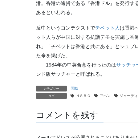
港。香港の通貨である『香港ドル』を発行する
あるといわれる。
反中というコンテクストで
チベット人
は香港へ
ット人らが中国に対する抗議デモを実施し香
れ」「チベットは香港と共にある」とシュプ
た傘を掲げた。
1984年の中英合意を行ったのは
サッチャ
ンド版サッチャーと呼ばれる。
国際
カテゴリー
ＨＳＢＣ
アヘン
ジャーディ
タグ
コメントを残す
メールアドレスが公開されることはありませ