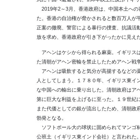
2019年2～3月、香港政府は、中国本土へ
た。香港の自治権が脅かされると数百万人が
正案の撤廃、警官による暴行の捜査、抗議活
放を求め、香港政府が引き下がったかに見え
アヘンはケシから得られる麻薬。イギリスは
た清朝がアヘン密輸を禁止したためアヘン戦
アヘンは吸飲すると気分が高揚するなどの薬
人としてしまう。１７８０年、イギリス東イ
な中国への輸出に乗り出した。清朝政府はア
第に巨大な利益を上げるに至った。１９世紀
また代価としての銀が流出したため、清朝政
勃発となる。
ソフトボール大の球状に固められてマンゴ材
公班土（イギリス東インド会社）と言われた