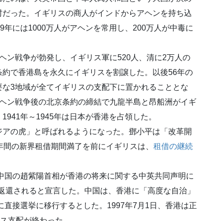
村だった。イギリスの商人がインドからアヘンを持ち込
9年には1000万人がアヘンを常用し、200万人が中毒に
ン戦争が勃発し、イギリス軍に520人、清に2万人の
約で香港島を永久にイギリスを割譲した。以後56年の
要な3地域が全てイギリスの支配下に置かれることとな
アヘン戦争後の北京条約の締結で九龍半島と昂船洲がイギ
941年～1945年は日本が香港を占領した。
アの虎」と呼ばれるようになった。鄧小平は「改革開
年間の新界租借期間満了を前にイギリスは、
租借の継続
中国の趙紫陽首相が香港の将来に関する中英共同声明に
国に返還されると宣言した。中国は、香港に「高度な自治」
に直接選挙に移行するとした。1997年7月1日、香港は正
リス支配が終わった。