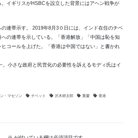
。イギリスがHSBCを設立した背景にはアヘン戦争が
の連帯示す。 2019年8月3０日には、インド在住のチベ
港への連帯を示している。「香港解放」「中国は恥を知
レヒコールを上げた。「香港は中国ではない」と書かれ
ー
。小さな政府と民営化の必要性を訴えるモディ氏はイ
ン・マセソン
チベット
沢木耕太郎
重慶
香港
ん。
※
が付いている欄は必須項目です