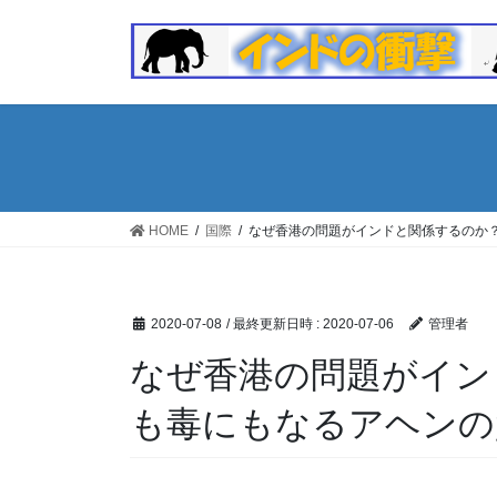
コ
ナ
ン
ビ
テ
ゲ
ン
ー
ツ
シ
へ
ョ
ス
ン
キ
に
ッ
移
HOME
国際
なぜ香港の問題がインドと関係するのか
プ
動
2020-07-08
/ 最終更新日時 :
2020-07-06
管理者
なぜ香港の問題がイン
も毒にもなるアヘンの