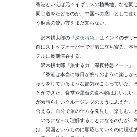
香港といえば元々イギリスの植民地、なぜ同
同じ道をたどるのか。中国への窓口として使
う麻薬の使い方をまだ知らない。
沢木耕太郎の
『深夜特急』
はインドのデリ
前にストップオーバーで香港に立ち寄る。本
テルに長期滞在する。
沢木耕太郎『旅する力 深夜特急ノート』（新
『香港は本当に毎日が祭りのように楽しかっ
ゅうをしているような熱気がこもっていた。
とができた。食堂や屋台の食べ物はおいしい
が素晴らしいクルージングのように思えた。
合える。自分で旅の仕方を発見し、楽しむこ
のちになって理解することになるのだが、香
は、異国というものに順応していくのに理想