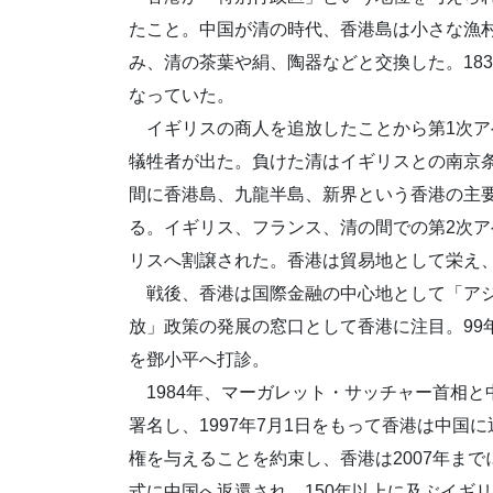
たこと。中国が清の時代、香港島は小さな漁
み、清の茶葉や絹、陶器などと交換した。183
なっていた。
イギリスの商人を追放したことから第1次アヘ
犠牲者が出た。負けた清はイギリスとの南京条
間に香港島、九龍半島、新界という香港の主
る。イギリス、フランス、清の間での第2次
リスへ割譲された。香港は貿易地として栄え、1
戦後、香港は国際金融の中心地として「アジ
放」政策の発展の窓口として香港に注目。99
を鄧小平へ打診。
1984年、マーガレット・サッチャー首相と
署名し、1997年7月1日をもって香港は中
権を与えることを約束し、香港は2007年まで
式に中国へ返還され、150年以上に及ぶイギ