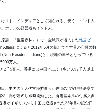
続く。
）はリトルインディアとして知られる。安く、インド人
い。ホテルの経営者もインド人。
原題：『重慶森林』）で、金城武が潜入した
雑居ビ
Indian Affairs)によると2012年5月の統計で全世界の印僑の数
on-Resident Indians)と、現地の国民となっている
は約5000万人。
万2千5百人。香港には中国本土より多い3万7千人以上
月30日、中国の全人代常務委員会が香港の治安維持法案で
国家主席が署名し即時発効した。香港基本法の付属文書
、香港がイギリスから中国に返還された23年目の記念日。