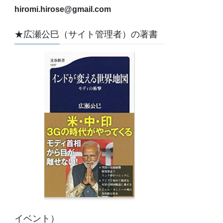
hiromi.hirose@gmail.com
★広瀬公巳（サイト管理者）の著書
イベント）