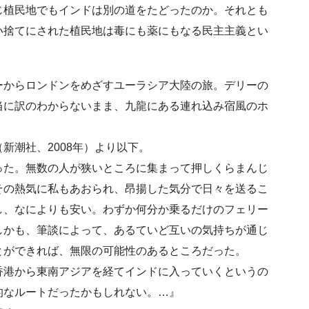
じ植民地でもインドは別の道をたどったのか。それとも
い捨てにされた植民地は毒にも薬にもなる民主主義とい
ーからロンドンをめざすユーラシア大陸の旅。デリーの
当に訳のわからないまま、九龍にある連れ込み宿風のホ
潮社、2008年）より以下。
た。無数の人が狭いところに集まって押しくらまんじ
その熱気に私もあおられ、昂揚した気分で日々を送るこ
し、なによりも安い。わずか何分か乗るだけのフェリー
しかも、筆談によって、あるていど互いの気持ちが通じ
とができれば、無限の可能性のあるところだった。
港から東南アジアを経てインドに入っていくというの
的なルートだったかもしれない。…』