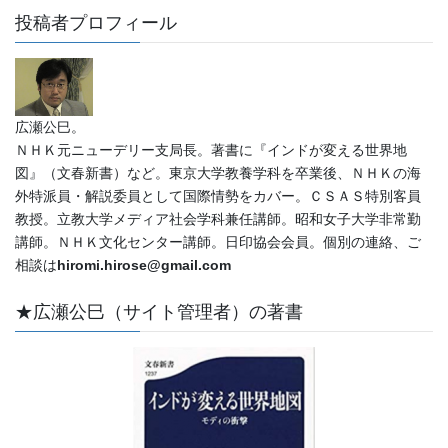
投稿者プロフィール
広瀬公巳。
ＮＨＫ元ニューデリー支局長。著書に『インドが変える世界地
図』（文春新書）など。東京大学教養学科を卒業後、ＮＨＫの海
外特派員・解説委員として国際情勢をカバー。ＣＳＡＳ特別客員
教授。立教大学メディア社会学科兼任講師。昭和女子大学非常勤
講師。ＮＨＫ文化センター講師。日印協会会員。個別の連絡、ご
相談は
hiromi.hirose@gmail.com
★広瀬公巳（サイト管理者）の著書