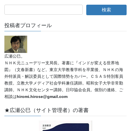
投稿者プロフィール
広瀬公巳。
ＮＨＫ元ニューデリー支局長。著書に『インドが変える世界地
図』（文春新書）など。東京大学教養学科を卒業後、ＮＨＫの海
外特派員・解説委員として国際情勢をカバー。ＣＳＡＳ特別客員
教授。立教大学メディア社会学科兼任講師。昭和女子大学非常勤
講師。ＮＨＫ文化センター講師。日印協会会員。個別の連絡、ご
相談は
hiromi.hirose@gmail.com
★広瀬公巳（サイト管理者）の著書