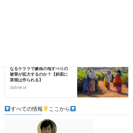
l’ecosysteme.Le Japon devrait
prendre cette question plus
au sérieux pour protéger le
précieux écosystème et
assumer ses responsabilités
dans l’océan Indien.
2020-08-15
環境
次の記事
なぜコロナ禍と飛行機事故と重
なるケララで豪雨の地すべりの
被害が拡大するのか？【斜面に
茶畑は作られる】
2020-08-16
すべての情報
ここから