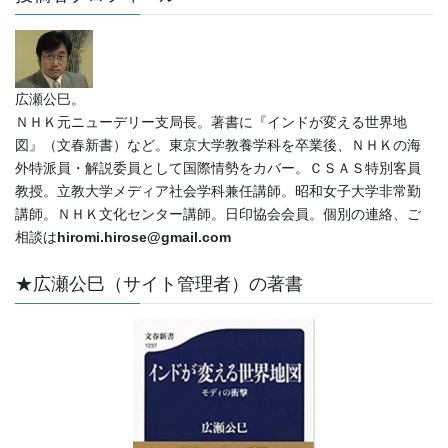
広瀬公巳。
ＮＨＫ元ニューデリー支局長。著書に『インドが変える世界地
図』（文春新書）など。東京大学教養学科を卒業後、ＮＨＫの海
外特派員・解説委員として国際情勢をカバー。ＣＳＡＳ特別客員
教授。立教大学メディア社会学科兼任講師。昭和女子大学非常勤
講師。ＮＨＫ文化センター講師。日印協会会員。個別の連絡、ご
相談は
hiromi.hirose@gmail.com
★広瀬公巳（サイト管理者）の著書