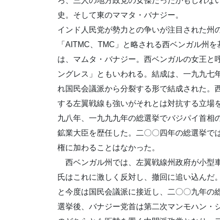
ろ、三人の地方政党の女傑だったかもしれな
史。そして東のママタ・バナジー。
インド人民党が勢力との争いが注目された州
「AITMC、TMC」と略される西ベンガル
は、マムタ・バナジー。西ベンガルの女王と
ングレス」ともいわれる。結成は、一九九七
れ国民会議派から分裂する形で結成された。
する左翼戦線も強いがそれとは対抗する立場
九八年、一九九九年の総選挙でバジパイ首相
鉱業大臣を歴任した。二〇〇四年の総選挙で
権に加わることはなかった。
西ベンガル州では、左翼戦線州政府が小型車
氏はこれに激しく反対し、撤回に追い込んだ
と今度は国民会議派に接近し、二〇〇九年の
選挙後、バナジー党首は第二次マンモハン・