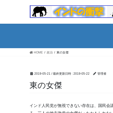
コ
ナ
ン
ビ
テ
ゲ
ン
ー
ツ
シ
へ
ョ
ス
ン
キ
に
ッ
移
HOME
政治
東の女傑
プ
動
2019-05-21
/ 最終更新日時 :
2019-05-22
管理者
東の女傑
インド人民党が無視できない存在は、国民会