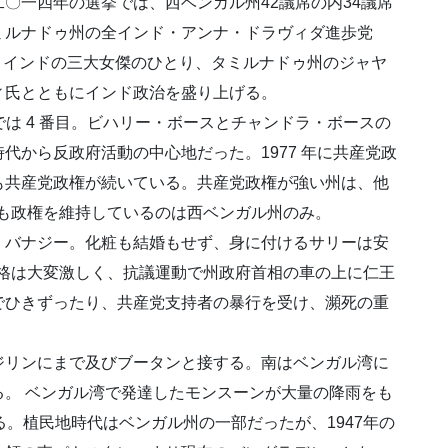
〇一四年の選挙では、西ベンガル州42議席の内34議席
ミルナドゥ州の全インド・アンナ・ドラヴィダ進歩党
る。インドの三大女傑のひとり、タミルナドゥ州のジャヤ
ィ氏とともにインド政治を盛り上げる。
は 4 番目。ビハリー・ボースとチャンドラ・ボースの
代から反政府活動の中心地だった。1977 年に共産党政
も共産党政権が続いている。共産党政権が強い州は、他
上も政権を維持しているのは西ベンガル州のみ。
バナジー。化粧も結婚もせず、身に付けるサリーは安
性格は大変激しく、抗議運動で州政府首相の車の上に仁王
でひきずったり、共産党支持者の暴行を受け、瀕死の重
リンにまで及びブータンと接する。南はベンガル湾に
。 ベンガル湾で発達したモンスーンが大量の降雨をも
する。植民地時代はベンガル州の一部だったが、1947年の