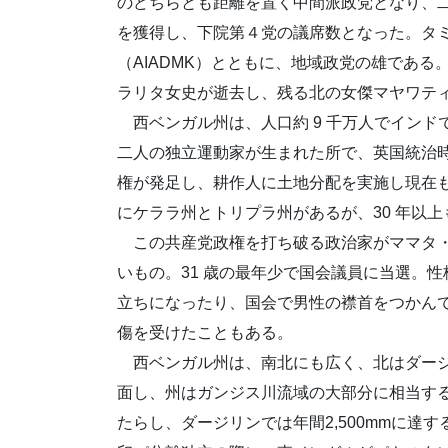
のどちらとも距離を置く中間派政党となり、二
を獲得し、下院第４党の議席数となった。タ
（AIADMK）とともに、地域政党の雄であ
ラリタ女史が逝去し、残る北の女傑マヤワテ
西ベンガル州は、人口約 9 千万人でインドで
二人の独立運動家が生まれた所で、英国統治時
権が発足し、耕作人に土地分配を実施し現在
にケララ州とトリプラ州があるが、30 年以
この共産党政権を打ち破る政治家がママタ・
いもの。31 歳の最年少で国会議員に当選。
立ちになったり、国会で男性の襟首をつかん
傷を受けたこともある。
西ベンガル州は、南北にも広く、北はダージ
面し、州はガンジス川流域の大部分に相当する
たらし、ダージリンでは年間2,500mmに達