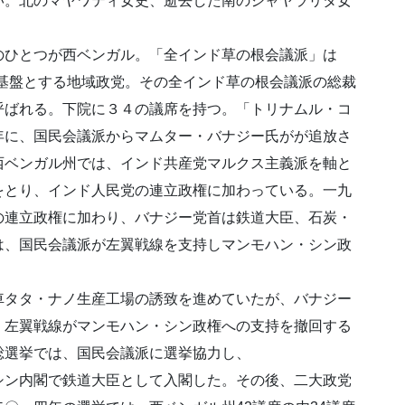
い。北のマヤワティ女史、逝去した南のジャヤラリタ女
のひとつが西ベンガル。「全インド草の根会議派」は
州を基盤とする地域政党。その全インド草の根会議派の総裁
呼ばれる。下院に３４の議席を持つ。「トリナムル・コ
年に、国民会議派からマムター・バナジー氏がが追放さ
西ベンガル州では、インド共産党マルクス主義派を軸と
をとり、インド人民党の連立政権に加わっている。一九
の連立政権に加わり、バナジー党首は鉄道大臣、石炭・
は、国民会議派が左翼戦線を支持しマンモハン・シン政
タタ・ナノ生産工場の誘致を進めていたが、バナジー
。左翼戦線がマンモハン・シン政権への支持を撤回する
総選挙では、国民会議派に選挙協力し、
シン内閣で鉄道大臣として入閣した。その後、二大政党