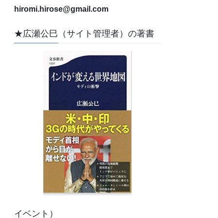
hiromi.hirose@gmail.com
★広瀬公巳（サイト管理者）の著書
イベント）